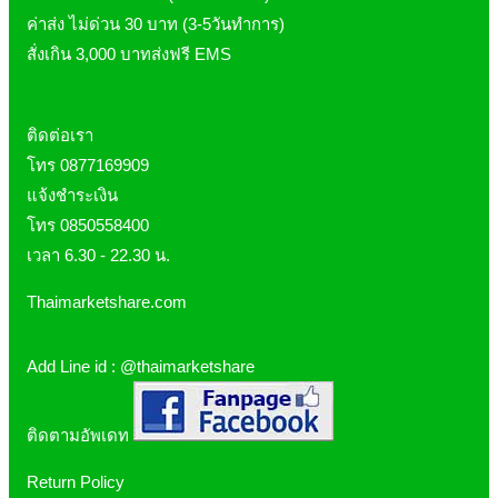
Pharmapure
ค่าส่ง ไม่ด่วน 30 บาท (3-5วันทำการ)
Provamed
สั่งเกิน 3,000 บาทส่งฟรี EMS
Vin21
karmart
ติดต่อเรา
Galderma
โทร 0877169909
Sebamed
แจ้งชำระเงิน
Stiefel
โทร 0850558400
ผลิตภัณฑ์ รพ.ยันฮี
เวลา 6.30 - 22.30 น.
แบรนด์ซูปไก่เม็ด
Thaimarketshare.com
banner แบนเนอร์ โปรตีน
Vpure
Add Line id :
@thaimarketshare
ติดตามอัพเดท
Return Policy