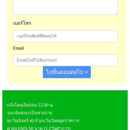
Laurance ลอเรนซ์
กล้ามเนื้อ เพาะกาย
HerBlanc เฮอบลัง
สำหรับท่านชาย
Amsel
เบอร์โทร
จุดซ่อนเร้นผู้หญิง
Bode
สินค้าเด็ก
LYNAE
สินค้าอื่นๆ
Email
PHARMAX
Pharmahof
CeraVe
ไปขั้นตอนต่อไป >
Preme nobu
Eucerin ยูเซอรีน
Hi-balanz
La Roche-Posay
แจ้งโอนเงินก่อน 12.00 น.
Vichy
รอบจัดส่งจะเป็นช่วงบ่าย
ทุกวันจันทร์-ศุกร์ ยกเว้นวันหยุดราชการ
Smooth-E
ค่าส่ง EMS 50 บาท (1-2วันทำการ)