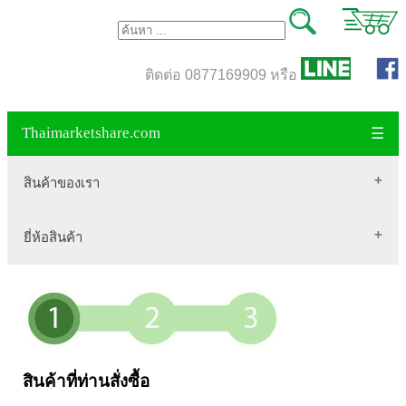
ติดต่อ 0877169909 หรือ
Thaimarketshare.com
☰
สินค้าของเรา
ยี่ห้อสินค้า
สินค้าขายดี
เสื้อผ้า Brownycat-closet
Biogrow
สมุนไพรไทย
Blackmores
เครื่องดื่มกาแฟ
VitaHealth
น้ำหนัก
Mega we care
สินค้าที่ท่านสั่งซื้อ
ขนาด อกสตรี
Vistra วิสทร้า