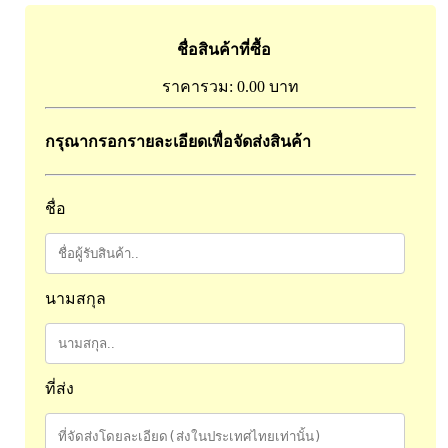
ผิวพรรณ-กลูต้า
DQ Primary Care
ริ้วรอย
ชื่อสินค้าที่ซื้อ
Maxxlife WellGate
แผลเป็น หลุมสิว
ราคารวม:
0.00 บาท
SpringMate
สิวอุดตันหน้ามัน
Vitamate
ครีมกันแดด ปัญหาฝ้า กระ
กรุณากรอกรายละเอียดเพื่อจัดส่งสินค้า
Nature's Bounty
ครีมหน้าใส
Glutapung
สุดฮิต เกาหลี
ชื่อ
Naturbiotic
สุดฮิต ญี่ปุ่น
Nutri Master
ข้อเสื่อม กระดูก
Nutrakal นูทราแคล
ดีทอกซ์
นามสกุล
Caltrate Calcium
เพื่อสุขภาพ
PHARMA NORD
สายตา
HARRIS
สมอง ความจำ น้ำมันปลา
ที่ส่ง
NEOCA
เส้นผม
Organic's Herbs
Beta Glucan