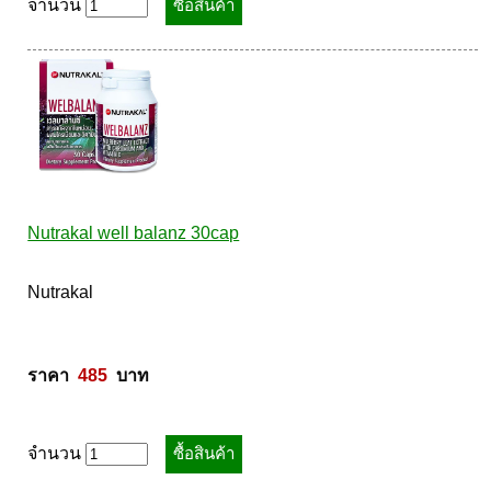
Pharmapure
จำนวน
Provamed
Vin21
karmart
Galderma
Sebamed
Stiefel
Nutrakal well balanz 30cap
ผลิตภัณฑ์ รพ.ยันฮี
แบรนด์ซูปไก่เม็ด
Nutrakal  

banner แบนเนอร์ โปรตีน
Vpure
ราคา  
485
  บาท
จำนวน