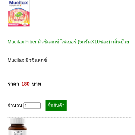
Mucilax Fiber มิวซิแลกซ์ ไฟเบอร์ (5กรัมX10ซอง) กลิ่นบ๊วย
Mucilax มิวซิแลกซ์ 

ราคา  
180
  บาท
จำนวน