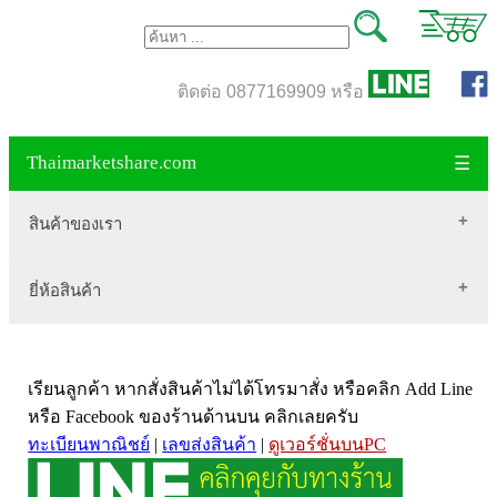
ติดต่อ 0877169909 หรือ
Thaimarketshare.com
☰
สินค้าของเรา
ยี่ห้อสินค้า
สินค้าขายดี
เสื้อผ้า Brownycat-closet
Biogrow
สมุนไพรไทย
เรียนลูกค้า หากสั่งสินค้าไม่ได้โทรมาสั่ง หรือคลิก Add Line
Blackmores
เครื่องดื่มกาแฟ
หรือ Facebook ของร้านด้านบน คลิกเลยครับ
VitaHealth
น้ำหนัก
ทะเบียนพาณิชย์
|
เลขส่งสินค้า
|
ดูเวอร์ชั่นบนPC
Mega we care
ขนาด อกสตรี
Vistra วิสทร้า