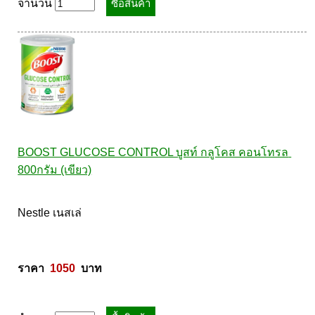
จำนวน
Laurance ลอเรนซ์
กล้ามเนื้อ เพาะกาย
HerBlanc เฮอบลัง
สำหรับท่านชาย
Amsel
จุดซ่อนเร้นผู้หญิง
Bode
สินค้าเด็ก
LYNAE
สินค้าอื่นๆ
PHARMAX
Pharmahof
BOOST GLUCOSE CONTROL บูสท์ กลูโคส คอนโทรล 
CeraVe
800กรัม (เขียว)
Preme nobu
Eucerin ยูเซอรีน
Nestle เนสเล่ 

Hi-balanz
La Roche-Posay
ราคา  
1050
  บาท
Vichy
Smooth-E