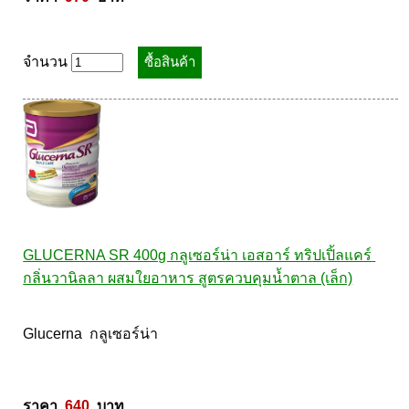
จำนวน
GLUCERNA SR 400g กลูเซอร์น่า เอสอาร์ ทริปเปิ้ลแคร์ 
กลิ่นวานิลลา ผสมใยอาหาร สูตรควบคุมน้ำตาล (เล็ก)
Glucerna  กลูเซอร์น่า 

ราคา  
640
  บาท