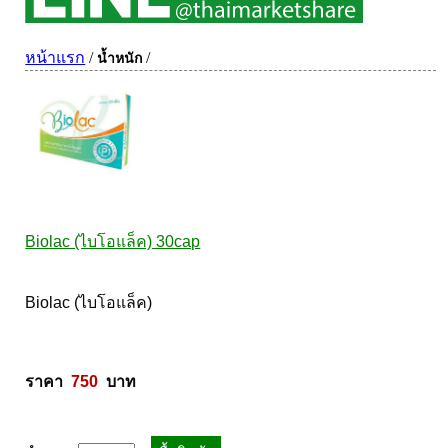
ผิวพรรณ-กลูต้า
DQ Primary Care
ริ้วรอย
หน้าแรก
/
/
น้ำหนัก
Maxxlife WellGate
แผลเป็น หลุมสิว
SpringMate
สิวอุดตันหน้ามัน
Vitamate
ครีมกันแดด ปัญหาฝ้า กระ
Nature's Bounty
ครีมหน้าใส
Glutapung
สุดฮิต เกาหลี
Naturbiotic
สุดฮิต ญี่ปุ่น
Biolac (ไบโอแล็ค) 30cap
Nutri Master
ข้อเสื่อม กระดูก
Nutrakal นูทราแคล
ดีทอกซ์
Biolac (ไบโอแล็ค) 

Caltrate Calcium
เพื่อสุขภาพ
PHARMA NORD
สายตา
HARRIS
สมอง ความจำ น้ำมันปลา
ราคา  
750
  บาท
NEOCA
เส้นผม
Organic's Herbs
Beta Glucan