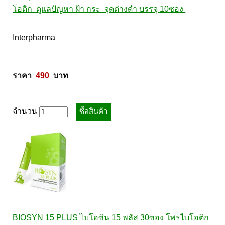
โอติก  ดูแลปัญหา ฝ้า กระ  จุดด่างดำ บรรจุ 10ซอง 
Interpharma 

ราคา  
490
  บาท
จำนวน
BIOSYN 15 PLUS ไบโอซิน 15 พลัส 30ซอง โพรไบโอติก