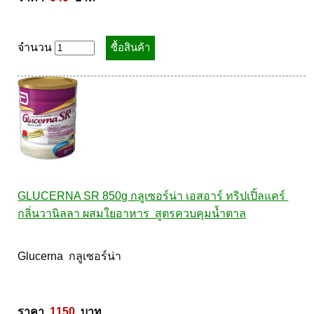
จำนวน
GLUCERNA SR 850g กลูเซอร์น่า เอสอาร์ ทริปเปิ้ลแคร์ 
กลิ่นวานิลลา ผสมใยอาหาร  สูตรควบคุมน้ำตาล
Glucerna  กลูเซอร์น่า 

ราคา  
1150
  บาท