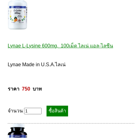
Lynae L-Lysine 600mg.  100เม็ด ไลเน่ แอล-ไลซีน
Lynae Made in U.S.A.ไลเน่ 

ราคา  
750
  บาท
จำนวน