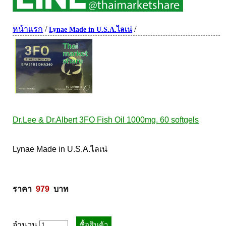
ผิวพรรณ-กลูต้า
DQ Primary Care
ริ้วรอย
หน้าแรก
/
/
Lynae Made in U.S.A.ไลเน่
Maxxlife WellGate
แผลเป็น หลุมสิว
SpringMate
สิวอุดตันหน้ามัน
Vitamate
ครีมกันแดด ปัญหาฝ้า กระ
Nature's Bounty
ครีมหน้าใส
Glutapung
สุดฮิต เกาหลี
Naturbiotic
สุดฮิต ญี่ปุ่น
Dr.Lee & Dr.Albert 3FO Fish Oil 1000mg. 60 softgels
Nutri Master
ข้อเสื่อม กระดูก
Nutrakal นูทราแคล
ดีทอกซ์
Lynae Made in U.S.A.ไลเน่ 

Caltrate Calcium
เพื่อสุขภาพ
PHARMA NORD
สายตา
HARRIS
สมอง ความจำ น้ำมันปลา
ราคา  
979
  บาท
NEOCA
เส้นผม
Organic's Herbs
Beta Glucan
จำนวน