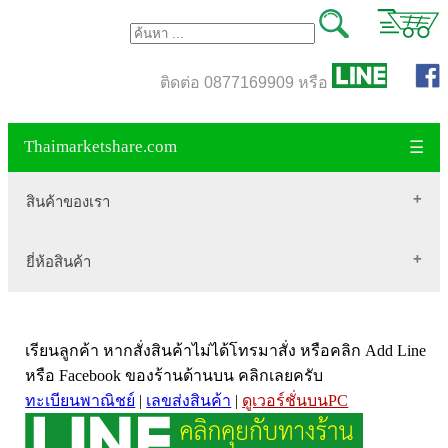
ติดต่อ 0877169909 หรือ
Thaimarketshare.com
☰
สินค้าของเรา
ยี่ห้อสินค้า
สินค้าขายดี
เสื้อผ้า Brownycat-closet
Biogrow
สมุนไพรไทย
เรียนลูกค้า หากสั่งสินค้าไม่ได้โทรมาสั่ง หรือคลิก Add Line
Blackmores
เครื่องดื่มกาแฟ
หรือ Facebook ของร้านด้านบน คลิกเลยครับ
VitaHealth
น้ำหนัก
ทะเบียนพาณิชย์
|
เลขส่งสินค้า
|
ดูเวอร์ชั่นบนPC
Mega we care
ขนาด อกสตรี
Vistra วิสทร้า