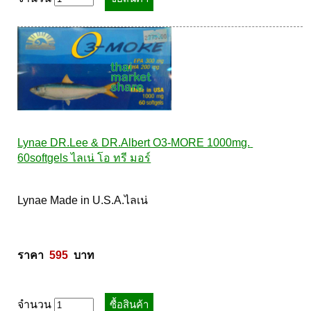
Laurance ลอเรนซ์
กล้ามเนื้อ เพาะกาย
HerBlanc เฮอบลัง
สำหรับท่านชาย
Amsel
จุดซ่อนเร้นผู้หญิง
Bode
สินค้าเด็ก
LYNAE
สินค้าอื่นๆ
PHARMAX
Pharmahof
Lynae DR.Lee & DR.Albert O3-MORE 1000mg. 
60softgels ไลเน่ โอ ทรี มอร์
CeraVe
Preme nobu
Lynae Made in U.S.A.ไลเน่ 

Eucerin ยูเซอรีน
Hi-balanz
La Roche-Posay
ราคา  
595
  บาท
Vichy
Smooth-E
จำนวน