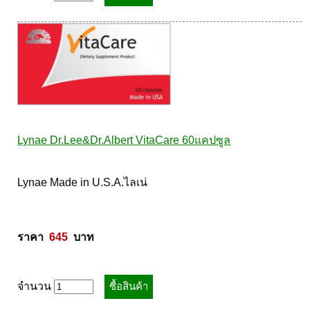
Pharmapure
Provamed
Vin21
karmart
Galderma
Sebamed
Stiefel
Lynae Dr.Lee&Dr.Albert VitaCare 60แคปซูล
ผลิตภัณฑ์ รพ.ยันฮี
แบรนด์ซูปไก่เม็ด
Lynae Made in U.S.A.ไลเน่ 

banner แบนเนอร์ โปรตีน
Vpure
ราคา  
645
  บาท
จำนวน