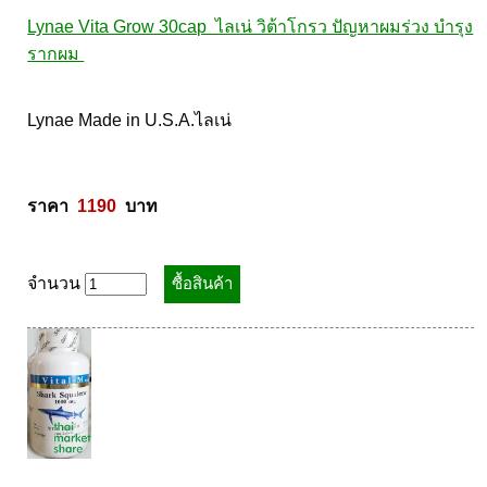
Lynae Vita Grow 30cap  ไลเน่ วิต้าโกรว ปัญหาผมร่วง บำรุง
รากผม 
Lynae Made in U.S.A.ไลเน่ 

ราคา  
1190
  บาท
จำนวน