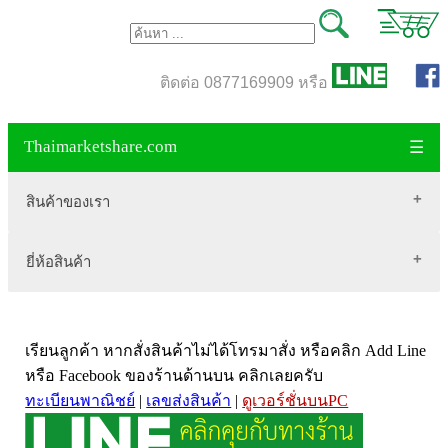
ติดต่อ 0877169909 หรือ
Thaimarketshare.com
☰
สินค้าของเรา
ยี่ห้อสินค้า
สินค้าขายดี
เสื้อผ้า Brownycat-closet
Biogrow
สมุนไพรไทย
เรียนลูกค้า หากสั่งสินค้าไม่ได้โทรมาสั่ง หรือคลิก Add Line
Blackmores
เครื่องดื่มกาแฟ
หรือ Facebook ของร้านด้านบน คลิกเลยครับ
VitaHealth
น้ำหนัก
ทะเบียนพาณิชย์
|
เลขส่งสินค้า
|
ดูเวอร์ชั่นบนPC
Mega we care
ขนาด อกสตรี
Vistra วิสทร้า