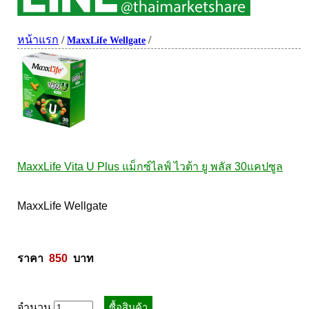
ผิวพรรณ-กลูต้า
DQ Primary Care
ริ้วรอย
หน้าแรก
/
/
MaxxLife Wellgate
Maxxlife WellGate
แผลเป็น หลุมสิว
SpringMate
สิวอุดตันหน้ามัน
Vitamate
ครีมกันแดด ปัญหาฝ้า กระ
Nature's Bounty
ครีมหน้าใส
Glutapung
สุดฮิต เกาหลี
Naturbiotic
สุดฮิต ญี่ปุ่น
MaxxLife Vita U Plus แม็กซ์ไลฟ์ ไวต้า ยู พลัส 30แคปซูล
Nutri Master
ข้อเสื่อม กระดูก
Nutrakal นูทราแคล
ดีทอกซ์
MaxxLife Wellgate 

Caltrate Calcium
เพื่อสุขภาพ
PHARMA NORD
สายตา
HARRIS
สมอง ความจำ น้ำมันปลา
ราคา  
850
  บาท
NEOCA
เส้นผม
Organic's Herbs
Beta Glucan
จำนวน