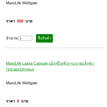
Maxxlife Shark Cartilage 30cap แม็กซ์ไลฟ์ ชาร์ก คาทิเลต 
ซื้อ2กล่องฟรี maxxlife Multivitamin 30cap
MaxxLife Wellgate 

ราคา  
550
  บาท
จำนวน
MaxxLife Laxxa Capsule แม็กซ์ไลฟ์ ยาระบายแล็กซ่า 
(10capx10กล่อง)