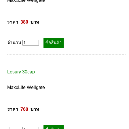
MaxxLife Iron Amino Acid Chelate 30cap 
MaxxLife Wellgate 

ราคา  
380
  บาท
จำนวน
Lesury 30cap 
MaxxLife Wellgate 
