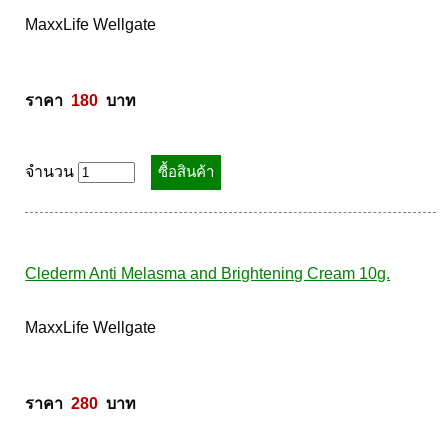
Beyond Plus Acnegel 10g.
MaxxLife Wellgate 

ราคา  
180
  บาท
จำนวน
Clederm Anti Melasma and Brightening Cream 10g.
MaxxLife Wellgate 
