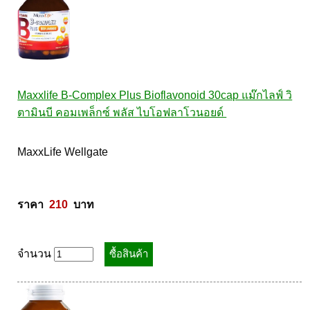
Pharmapure
Provamed
Vin21
karmart
Galderma
Maxxlife B-Complex Plus Bioflavonoid 30cap แม๊กไลฟ์ วิ
Sebamed
ตามินบี คอมเพล็กซ์ พลัส ไบโอฟลาโวนอยด์ 
Stiefel
MaxxLife Wellgate 

ผลิตภัณฑ์ รพ.ยันฮี
แบรนด์ซูปไก่เม็ด
banner แบนเนอร์ โปรตีน
ราคา  
210
  บาท
Vpure
จำนวน