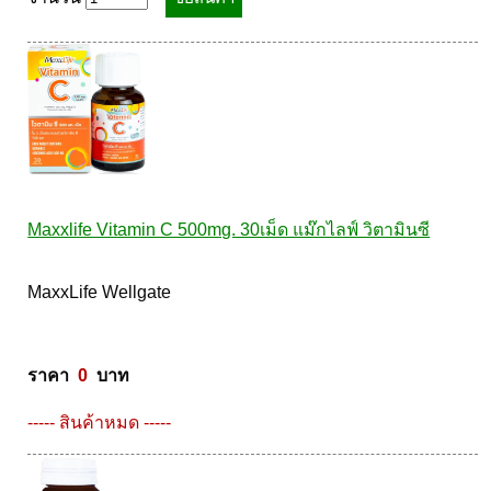
Laurance ลอเรนซ์
กล้ามเนื้อ เพาะกาย
HerBlanc เฮอบลัง
สำหรับท่านชาย
Amsel
จุดซ่อนเร้นผู้หญิง
Bode
สินค้าเด็ก
LYNAE
สินค้าอื่นๆ
PHARMAX
Pharmahof
Maxxlife Vitamin C 500mg. 30เม็ด แม๊กไลฟ์ วิตามินซี
CeraVe
Preme nobu
MaxxLife Wellgate 

Eucerin ยูเซอรีน
Hi-balanz
ราคา  
0
  บาท
La Roche-Posay
----- สินค้าหมด -----
Vichy
Smooth-E