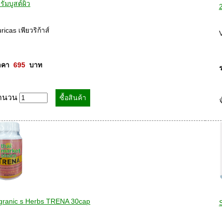
รั่มบูสต์ผิว
ricas เพียวริก้าส์ 

คา  
695
  บาท
ำนวน
granic s Herbs TRENA 30cap