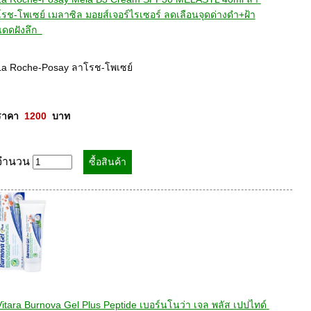
โรช-โพเซย์ เมลาซิล มอยส์เจอร์ไรเซอร์ ลดเลือนจุดด่างดำ+ฝ้า
ดดฝังลึก  
La Roche-Posay ลาโรช-โพเซย์ 

ราคา  
1200
  บาท
จำนวน
Vitara Burnova Gel Plus Peptide เบอร์นโนว่า เจล พลัส เปปไทด์ 