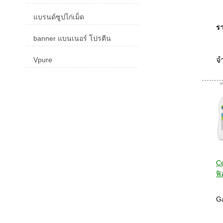
แบรนด์ซูปไก่เม็ด
รา
banner แบนเนอร์ โปรตีน
จ
Vpure
Ce
ฟิ
Ga