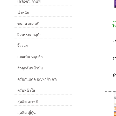
เครื่องดื่มกาแฟ
น้ำหนัก
L
ขนาด อกสตรี
โพ
ผิวพรรณ-กลูต้า
L
ริ้วรอย
แผลเป็น หลุมสิว
รา
สิวอุดตันหน้ามัน
จ
ครีมกันแดด ปัญหาฝ้า กระ
ครีมหน้าใส
สุดฮิต เกาหลี
สุดฮิต ญี่ปุ่น