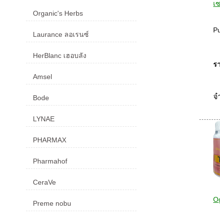
เซ
Organic's Herbs
Pu
Laurance ลอเรนซ์
HerBlanc เฮอบลัง
รา
Amsel
จ
Bode
LYNAE
PHARMAX
Pharmahof
CeraVe
O
Preme nobu