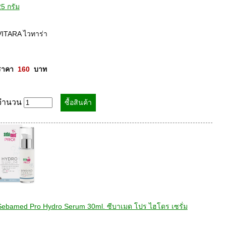
25 กรัม
VITARA ไวทาร่า 

ราคา  
160
  บาท
จำนวน
Sebamed Pro Hydro Serum 30ml. ซีบาเมด โปร ไฮโดร เซรั่ม