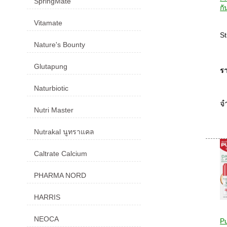
SpringMate
กั
Vitamate
St
Nature's Bounty
Glutapung
รา
Naturbiotic
จ
Nutri Master
Nutrakal นูทราแคล
Caltrate Calcium
PHARMA NORD
HARRIS
NEOCA
Pu