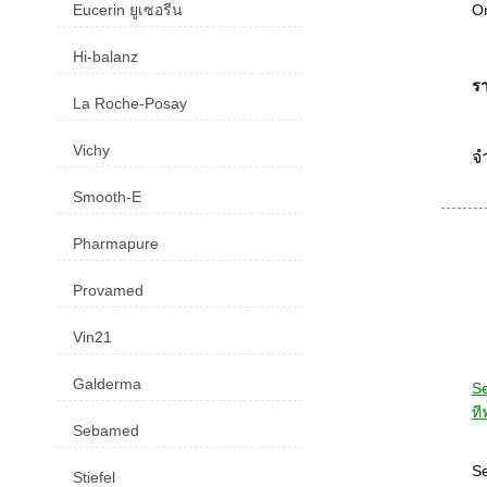
Or
Eucerin ยูเซอรีน
Hi-balanz
รา
La Roche-Posay
Vichy
จ
Smooth-E
Pharmapure
Provamed
Vin21
Galderma
S
ที
Sebamed
Se
Stiefel