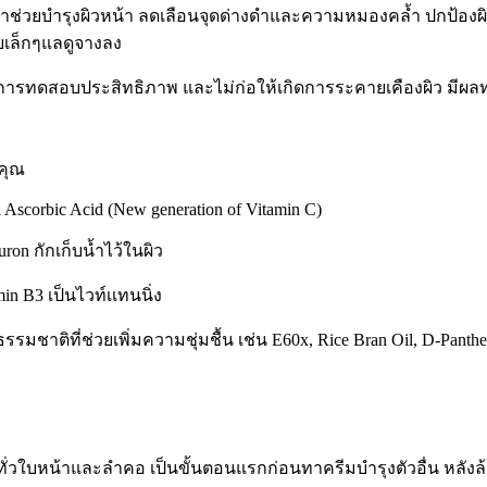
าช่วยบำรุงผิวหน้า ลดเลือนจุดด่างดำและความหมองคล้ำ ปกป้องผิว
อยเล็กๆแลดูจางลง
การทดสอบประสิทธิภาพ และไม่ก่อให้เกิดการระคายเคืองผิว มีผล
คุณ
l Ascorbic Acid (New generation of Vitamin C)
uron กักเก็บน้ำไว้ในผิว
min B3 เป็นไวท์เเทนนิ่ง
รรมชาติที่ช่วยเพิ่มความชุ่มชื้น เช่น E60x, Rice Bran Oil, D-Panthe
้
้ทั่วใบหน้าและลำคอ เป็นขั้นตอนแรกก่อนทาครีมบำรุงตัวอื่น หลังล้า