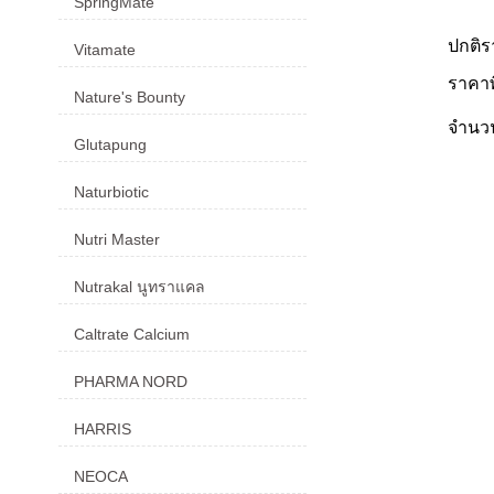
SpringMate
ปกติ
Vitamate
ราคา
Nature's Bounty
จำน
Glutapung
Naturbiotic
Nutri Master
Nutrakal นูทราแคล
Caltrate Calcium
PHARMA NORD
HARRIS
NEOCA