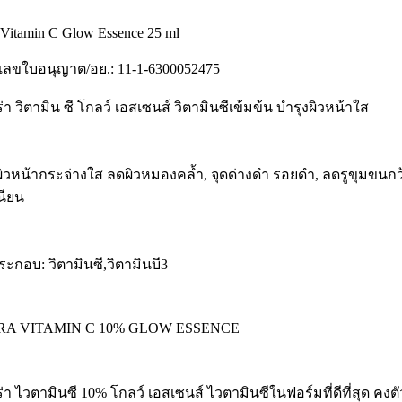
 Vitamin C Glow Essence 25 ml
ลขใบอนุญาต/อย.: 11-1-6300052475
่า วิตามิน ซี โกลว์ เอสเซนส์ วิตามินซีเข้มข้น บำรุงผิวหน้าใส
ผิวหน้ากระจ่างใส ลดผิวหมองคล้ำ, จุดด่างดำ รอยดำ, ลดรูขุมขนกว้าง
นียน
ระกอบ: วิตามินซี,วิตามินบี3
RA VITAMIN C 10% GLOW ESSENCE
่า ไวตามินซี 10% โกลว์ เอสเซนส์ ไวตามินซีในฟอร์มที่ดีที่สุด คงตั