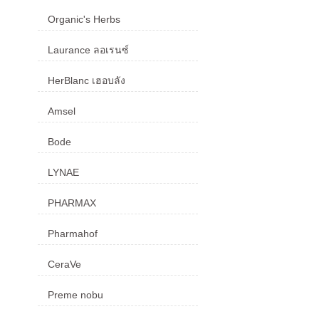
Organic's Herbs
Laurance ลอเรนซ์
HerBlanc เฮอบลัง
Amsel
Bode
LYNAE
PHARMAX
Pharmahof
CeraVe
Preme nobu