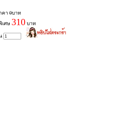
ราคา
0
บาท
310
พิเศษ
บาท
วน