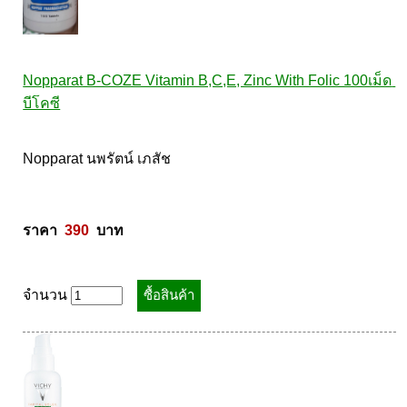
Nopparat B-COZE Vitamin B,C,E, Zinc With Folic 100เม็ด 
บีโคซี
Nopparat นพรัตน์ เภสัช 

ราคา  
390
  บาท
จำนวน