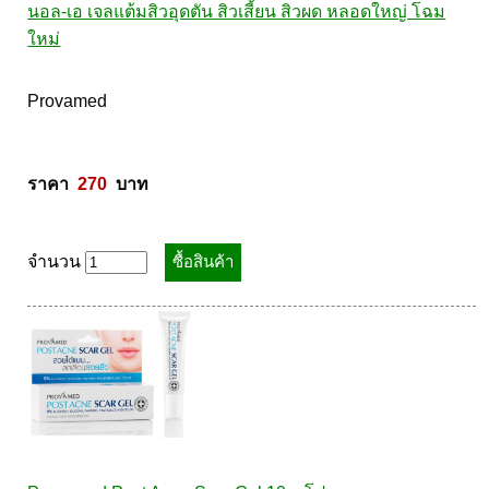
นอล-เอ เจลแต้มสิวอุดตัน สิวเสี้ยน สิวผด หลอดใหญ่ โฉม
ใหม่
Provamed  

ราคา  
270
  บาท
จำนวน