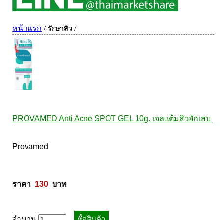
ผิวพรรณ-กลูต้า
DQ Primary Care
ริ้วรอย
หน้าแรก
/
/
รักษาสิว
Maxxlife WellGate
แผลเป็น หลุมสิว
SpringMate
สิวอุดตันหน้ามัน
Vitamate
ครีมกันแดด ปัญหาฝ้า กระ
Nature's Bounty
ครีมหน้าใส
Glutapung
สุดฮิต เกาหลี
Naturbiotic
สุดฮิต ญี่ปุ่น
PROVAMED Anti Acne SPOT GEL 10g. เจลแต้มสิวอักเสบ 
Nutri Master
ข้อเสื่อม กระดูก
Nutrakal นูทราแคล
ดีทอกซ์
Provamed  

Caltrate Calcium
เพื่อสุขภาพ
PHARMA NORD
สายตา
HARRIS
สมอง ความจำ น้ำมันปลา
ราคา  
130
  บาท
NEOCA
เส้นผม
Organic's Herbs
Beta Glucan
จำนวน