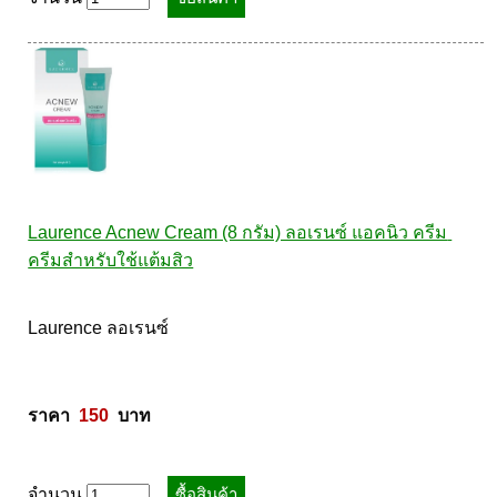
Laurance ลอเรนซ์
กล้ามเนื้อ เพาะกาย
HerBlanc เฮอบลัง
สำหรับท่านชาย
Amsel
จุดซ่อนเร้นผู้หญิง
Bode
สินค้าเด็ก
LYNAE
สินค้าอื่นๆ
PHARMAX
Pharmahof
Laurence Acnew Cream (8 กรัม) ลอเรนซ์ แอคนิว ครีม 
CeraVe
ครีมสำหรับใช้แต้มสิว
Preme nobu
Laurence ลอเรนซ์  

Eucerin ยูเซอรีน
Hi-balanz
La Roche-Posay
ราคา  
150
  บาท
Vichy
Smooth-E
จำนวน