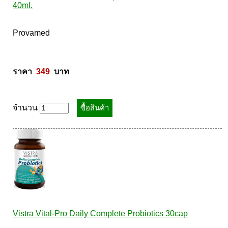
40ml.
Provamed  

ราคา  
349
  บาท
จำนวน
Vistra Vital-Pro Daily Complete Probiotics 30cap