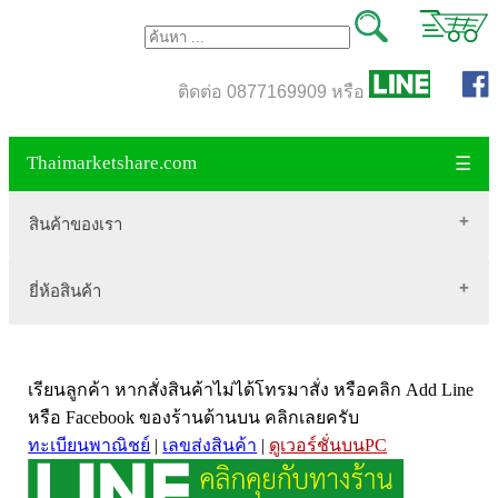
ติดต่อ 0877169909 หรือ
Thaimarketshare.com
☰
สินค้าของเรา
ยี่ห้อสินค้า
สินค้าขายดี
เสื้อผ้า Brownycat-closet
Biogrow
สมุนไพรไทย
เรียนลูกค้า หากสั่งสินค้าไม่ได้โทรมาสั่ง หรือคลิก Add Line
Blackmores
เครื่องดื่มกาแฟ
หรือ Facebook ของร้านด้านบน คลิกเลยครับ
VitaHealth
น้ำหนัก
ทะเบียนพาณิชย์
|
เลขส่งสินค้า
|
ดูเวอร์ชั่นบนPC
Mega we care
ขนาด อกสตรี
Vistra วิสทร้า