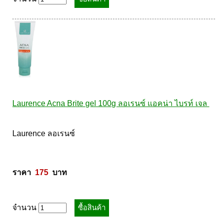
Pharmapure
Provamed
Vin21
karmart
Galderma
Sebamed
Stiefel
Laurence Acna Brite gel 100g ลอเรนซ์ แอคน่า ไบรท์ เจล 
ผลิตภัณฑ์ รพ.ยันฮี
แบรนด์ซูปไก่เม็ด
Laurence ลอเรนซ์  

banner แบนเนอร์ โปรตีน
Vpure
ราคา  
175
  บาท
จำนวน