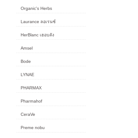
Organic's Herbs
Laurance ลอเรนซ์
HerBlanc เฮอบลัง
Amsel
Bode
LYNAE
PHARMAX
Pharmahof
CeraVe
Preme nobu