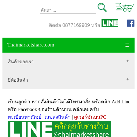
ติดต่อ 0877169909 หรือ
Thaimarketshare.com
☰
สินค้าของเรา
ยี่ห้อสินค้า
สินค้าขายดี
เสื้อผ้า Brownycat-closet
Biogrow
สมุนไพรไทย
เรียนลูกค้า หากสั่งสินค้าไม่ได้โทรมาสั่ง หรือคลิก Add Line
Blackmores
เครื่องดื่มกาแฟ
หรือ Facebook ของร้านด้านบน คลิกเลยครับ
ทะเบียนพาณิชย์
|
เลขส่งสินค้า
|
ดูเวอร์ชั่นบนPC
VitaHealth
น้ำหนัก
Mega we care
ขนาด อกสตรี
Vistra วิสทร้า