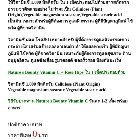
ให้วิตามินซี 1,000 มิลลิกรัม ใน 1 เม็ดประกอบไปด้วยสารสกัดจาก
Laurance ลอเรนซ์
กล้ามเนื้อ เพาะกาย
ธรรมชาติหลายอย่าง ไม่ว่าจะเป็น Cellulose (Plant
HerBlanc เฮอบลัง
Origin),Vegetable magnesium stearate,Vegetable stearic acid
สำหรับท่านชาย
เป็นต้น เหมาะสำหรับผู้ที่ต้องการดูแลผิวพรรณ ผู้ที่มีปัญหาภูมิแพ้ ไข้
Amsel
จุดซ่อนเร้นผู้หญิง
หวัด ผู้ที่ขาดวิตามิน
Bode
สินค้าเด็ก
วิตามินซี ผสม โรสฮิป เหมาะสำหรับผู้ที่ต้องการดูแลผิวพรรณขาว
LYNAE
สินค้าอื่นๆ
กระจ่างใส เสริมสร้างคอลลาเจนผิว ทำให้แผลหายเร็ว ผู้ที่มีปัญหา
PHARMAX
ภูมิแพ้ ไข้หวัด ผู้ที่ขาดวิตามิน เหมาะกับผู้ต้องการดูแลสุขภาพ ต้าน
อนุมูลอิสระ ดูแลข้อเสื่อมรูมาตอยด์ ชลอริ้วรอย ป้องกันมะเร็ง
Pharmahof
Nature s Bounty Vitamin C + Rose Hips ใน 1 เม็ดประกอบด้วย
CeraVe
Preme nobu
วิตามินซี 1,000 มิลลิกรัม Cellulose (Plant Origin)
Vegetable magnesium stearate Vegetable stearic acid
Eucerin ยูเซอรีน
วิธีรับประทาน Nature s Bounty Vitamin C
วันละ 1-2 เม็ด พร้อม
Hi-balanz
อาหาร
La Roche-Posay
Vichy
ปกติราคา
0
บาท
0
Smooth-E
ราคาพิเศษ
บาท