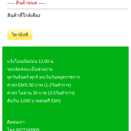
Pharmapure
----- สินค้าหมด -----
Provamed
สินค้าที่ใกล้เคียง
Vin21
karmart
วิตามินซี
Galderma
Sebamed
Stiefel
แจ้งโอนเงินก่อน 12.00 น.
ผลิตภัณฑ์ รพ.ยันฮี
รอบจัดส่งจะเป็นช่วงบ่าย
แบรนด์ซูปไก่เม็ด
ทุกวันจันทร์-ศุกร์ ยกเว้นวันหยุดราชการ
banner แบนเนอร์ โปรตีน
ค่าส่ง EMS 50 บาท (1-2วันทำการ)
Vpure
ค่าส่ง ไม่ด่วน 30 บาท (3-5วันทำการ)
สั่งเกิน 3,000 บาทส่งฟรี EMS
ติดต่อเรา
โทร 0877169909