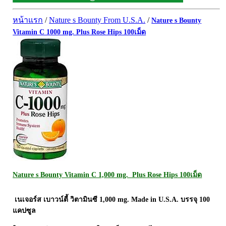
ผิวพรรณ-กลูต้า
DQ Primary Care
ริ้วรอย
หน้าแรก
/
Nature s Bounty From U.S.A.
/
Nature s Bounty
Maxxlife WellGate
แผลเป็น หลุมสิว
Vitamin C 1000 mg. Plus Rose Hips 100เม็ด
SpringMate
สิวอุดตันหน้ามัน
Vitamate
ครีมกันแดด ปัญหาฝ้า กระ
Nature's Bounty
ครีมหน้าใส
Glutapung
สุดฮิต เกาหลี
Naturbiotic
สุดฮิต ญี่ปุ่น
Nutri Master
ข้อเสื่อม กระดูก
Nutrakal นูทราแคล
ดีทอกซ์
Caltrate Calcium
เพื่อสุขภาพ
PHARMA NORD
สายตา
Nature s Bounty Vitamin C 1,000 mg. Plus Rose Hips 100เม็ด
HARRIS
สมอง ความจำ น้ำมันปลา
เนเจอร์ส เบาวน์ตี้ วิตามินซี 1,000 mg. Made in U.S.A. บรรจุ 100
NEOCA
เส้นผม
แคปซูล
Organic's Herbs
Beta Glucan