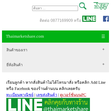
ติดต่อ 0877169909 หรือ
Thaimarketshare.com
☰
สินค้าของเรา
ยี่ห้อสินค้า
สินค้าขายดี
เสื้อผ้า Brownycat-closet
Biogrow
สมุนไพรไทย
เรียนลูกค้า หากสั่งสินค้าไม่ได้โทรมาสั่ง หรือคลิก Add Line
Blackmores
เครื่องดื่มกาแฟ
หรือ Facebook ของร้านด้านบน คลิกเลยครับ
ทะเบียนพาณิชย์
|
เลขส่งสินค้า
|
ดูเวอร์ชั่นบนPC
VitaHealth
น้ำหนัก
Mega we care
ขนาด อกสตรี
Vistra วิสทร้า