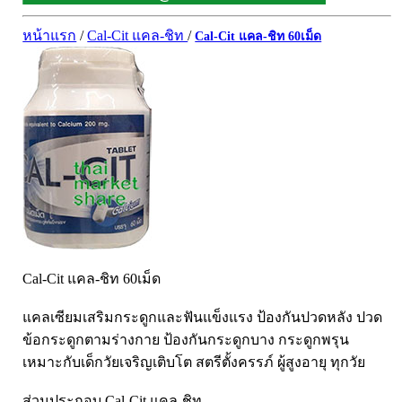
ผิวพรรณ-กลูต้า
DQ Primary Care
ริ้วรอย
หน้าแรก
/
Cal-Cit แคล-ชิท
/
Cal-Cit แคล-ชิท 60เม็ด
Maxxlife WellGate
แผลเป็น หลุมสิว
SpringMate
สิวอุดตันหน้ามัน
Vitamate
ครีมกันแดด ปัญหาฝ้า กระ
Nature's Bounty
ครีมหน้าใส
Glutapung
สุดฮิต เกาหลี
Naturbiotic
สุดฮิต ญี่ปุ่น
Nutri Master
ข้อเสื่อม กระดูก
Nutrakal นูทราแคล
ดีทอกซ์
Caltrate Calcium
Cal-Cit แคล-ชิท 60เม็ด
เพื่อสุขภาพ
PHARMA NORD
สายตา
แคลเซียมเสริมกระดูกและฟันแข็งแรง ป้องกันปวดหลัง ปวด
HARRIS
สมอง ความจำ น้ำมันปลา
ข้อกระดูกตามร่างกาย ป้องกันกระดูกบาง กระดูกพรุน
NEOCA
เหมาะกับเด็กวัยเจริญเติบโต สตรีตั้งครรภ์ ผู้สูงอายุ ทุกวัย
เส้นผม
Organic's Herbs
Beta Glucan
ส่วนประกอบ Cal-Cit แคล-ชิท