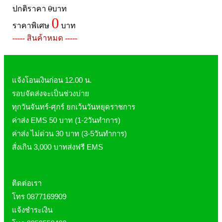
Pharmapure
ปกติราคา
0
บาท
Provamed
0
ราคาพิเศษ
บาท
Vin21
----- สินค้าหมด -----
karmart
Galderma
Sebamed
แจ้งโอนเงินก่อน 12.00 น.
รอบจัดส่งจะเป็นช่วงบ่าย
Stiefel
ทุกวันจันทร์-ศุกร์ ยกเว้นวันหยุดราชการ
ผลิตภัณฑ์ รพ.ยันฮี
ค่าส่ง EMS 50 บาท (1-2วันทำการ)
แบรนด์ซูปไก่เม็ด
ค่าส่ง ไม่ด่วน 30 บาท (3-5วันทำการ)
banner แบนเนอร์ โปรตีน
สั่งเกิน 3,000 บาทส่งฟรี EMS
Vpure
ติดต่อเรา
โทร 0877169909
แจ้งชำระเงิน