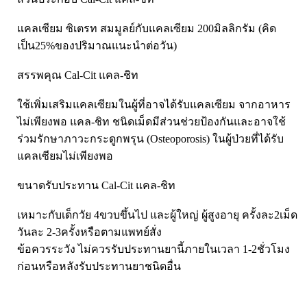
Laurance ลอเรนซ์
กล้ามเนื้อ เพาะกาย
แคลเซียม ซิเตรท สมมูลย์กับแคลเซียม 200มิลลิกรัม (คิด
HerBlanc เฮอบลัง
สำหรับท่านชาย
เป็น25%ของปริมาณแนะนำต่อวัน)
Amsel
จุดซ่อนเร้นผู้หญิง
สรรพคุณ Cal-Cit แคล-ชิท
Bode
สินค้าเด็ก
LYNAE
สินค้าอื่นๆ
ใช้เพิ่มเสริมแคลเซียมในผู้ที่อาจได้รับแคลเซียม จากอาหาร
PHARMAX
ไม่เพียงพอ แคล-ชิท ชนิดเม็ดมีส่วนช่วยป้องกันและอาจใช้
ร่วมรักษาภาวะกระดูกพรุน (Osteoporosis) ในผู้ป่วยที่ได้รับ
Pharmahof
แคลเซียมไม่เพียงพอ
CeraVe
Preme nobu
ขนาดรับประทาน Cal-Cit แคล-ชิท
Eucerin ยูเซอรีน
เหมาะกับเด็กวัย 4ขวบขึ้นไป และผู้ใหญ่ ผู้สูงอายุ ครั้งละ2เม็ด
Hi-balanz
วันละ 2-3ครั้งหรือตามแพทย์สั่ง
La Roche-Posay
ข้อควรระวัง ไม่ควรรับประทานยานี้ภายในเวลา 1-2ชั่วโมง
ก่อนหรือหลังรับประทานยาชนิดอื่น
Vichy
Smooth-E