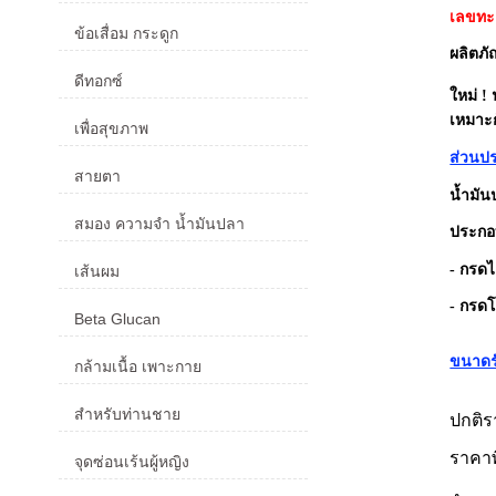
เลขทะเ
ข้อเสื่อม กระดูก
ผลิตภ
ดีทอกซ์
ใหม่ !
เหมาะก
เพื่อสุขภาพ
ส่วนป
สายตา
น้ำมัน
สมอง ความจำ น้ำมันปลา
ประกอ
- กรดไ
เส้นผม
- กรด
Beta Glucan
ขนาดร
กล้ามเนื้อ เพาะกาย
สำหรับท่านชาย
ปกติ
ราคา
จุดซ่อนเร้นผู้หญิง