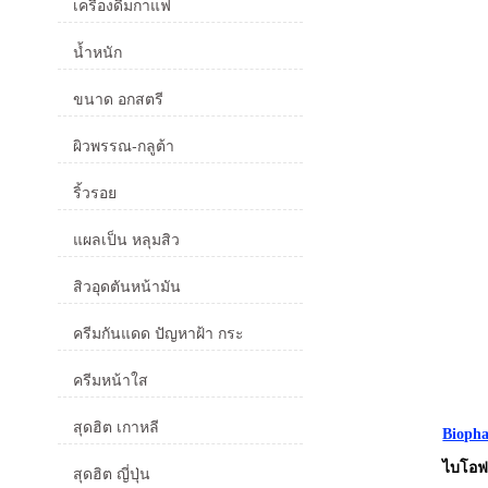
เครื่องดื่มกาแฟ
น้ำหนัก
ขนาด อกสตรี
ผิวพรรณ-กลูต้า
ริ้วรอย
แผลเป็น หลุมสิว
สิวอุดตันหน้ามัน
ครีมกันแดด ปัญหาฝ้า กระ
ครีมหน้าใส
สุดฮิต เกาหลี
Biopha
ไบโอฟา
สุดฮิต ญี่ปุ่น