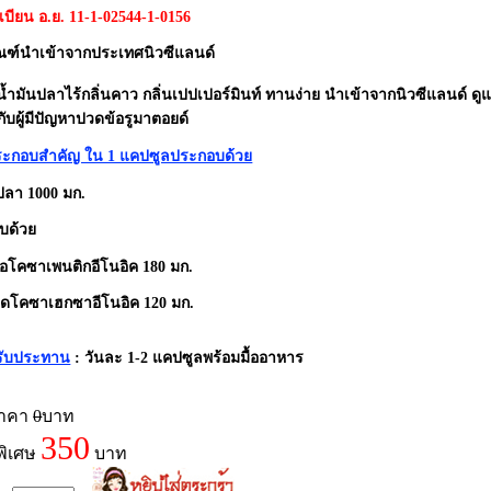
บียน อ.ย. 11-1-02544-1-0156
ัณฑ์นำเข้าจากประเทศนิวซีแลนด์
 น้ำมันปลาไร้กลิ่นคาว กลิ่นเปปเปอร์มินท์ ทานง่าย นำเข้าจากนิวซีแลนด
ับผู้มีปัญหาปวดข้อรูมาตอยด์
ระกอบสำคัญ ใน 1 แคปซูลประกอบด้วย
ปลา 1000 มก.
บด้วย
อโคซาเพนติกอีโนอิค 180 มก.
โดโคซาเฮกซาอีโนอิค 120 มก.
ับประทาน
: วันละ 1-2 แคปซูลพร้อมมื้ออาหาร
ราคา
0
บาท
350
พิเศษ
บาท