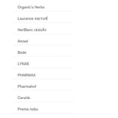
Organic's Herbs
Laurance ลอเรนซ์
HerBlanc เฮอบลัง
Amsel
Bode
LYNAE
PHARMAX
Pharmahof
CeraVe
Preme nobu