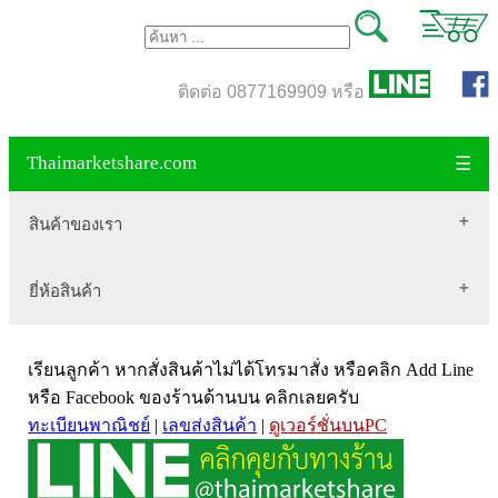
ติดต่อ 0877169909 หรือ
Thaimarketshare.com
☰
สินค้าของเรา
ยี่ห้อสินค้า
สินค้าขายดี
เสื้อผ้า Brownycat-closet
Biogrow
สมุนไพรไทย
เรียนลูกค้า หากสั่งสินค้าไม่ได้โทรมาสั่ง หรือคลิก Add Line
Blackmores
เครื่องดื่มกาแฟ
หรือ Facebook ของร้านด้านบน คลิกเลยครับ
ทะเบียนพาณิชย์
|
เลขส่งสินค้า
|
ดูเวอร์ชั่นบนPC
VitaHealth
น้ำหนัก
Mega we care
ขนาด อกสตรี
Vistra วิสทร้า