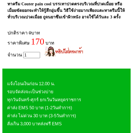
ทาครีม Couter pain cool บรรเทาปวดตรงบริเวณที่ปวดเมื่อย หรือ
Laurance ลอเรนซ์
กล้ามเนื้อ เพาะกาย
เมื่อยขัดยอกจะทำให้รู้สึกอุ่นขึ้น วิธีใช้ง่ายมากเพียงแตะทาครีมนี้ให้
HerBlanc เฮอบลัง
สำหรับท่านชาย
ทั่วบริเวณปวดเมื่อย ถูจนยาซึมเข้าผิวหนัง อาจใช้ได้วันละ 3 ครั้ง
Amsel
จุดซ่อนเร้นผู้หญิง
Bode
ปกติราคา
0
บาท
สินค้าเด็ก
170
LYNAE
สินค้าอื่นๆ
ราคาพิเศษ
บาท
PHARMAX
จำนวน
Pharmahof
CeraVe
Preme nobu
แจ้งโอนเงินก่อน 12.00 น.
Eucerin ยูเซอรีน
รอบจัดส่งจะเป็นช่วงบ่าย
Hi-balanz
ทุกวันจันทร์-ศุกร์ ยกเว้นวันหยุดราชการ
La Roche-Posay
ค่าส่ง EMS 50 บาท (1-2วันทำการ)
Vichy
ค่าส่ง ไม่ด่วน 30 บาท (3-5วันทำการ)
สั่งเกิน 3,000 บาทส่งฟรี EMS
Smooth-E