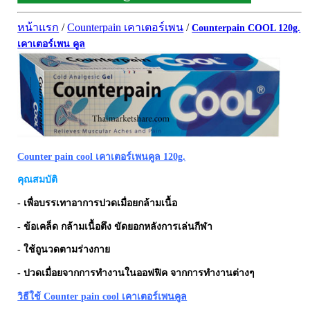
ผิวพรรณ-กลูต้า
DQ Primary Care
ริ้วรอย
หน้าแรก
/
Counterpain เคาเตอร์เพน
/
Counterpain COOL 120g.
Maxxlife WellGate
แผลเป็น หลุมสิว
เคาเตอร์เพน คูล
SpringMate
สิวอุดตันหน้ามัน
Vitamate
ครีมกันแดด ปัญหาฝ้า กระ
Nature's Bounty
ครีมหน้าใส
Glutapung
สุดฮิต เกาหลี
Naturbiotic
สุดฮิต ญี่ปุ่น
Counter pain cool เคาเตอร์เพนคูล 120g.
Nutri Master
ข้อเสื่อม กระดูก
คุณสมบัติ
Nutrakal นูทราแคล
ดีทอกซ์
- เพื่อบรรเทาอาการปวดเมื่อยกล้ามเนื้อ
Caltrate Calcium
เพื่อสุขภาพ
- ข้อเคล็ด กล้ามเนื้อตึง ขัดยอกหลังการเล่นกีฬา
PHARMA NORD
สายตา
- ใช้ถูนวดตามร่างกาย
HARRIS
สมอง ความจำ น้ำมันปลา
- ปวดเมื่อยจากการทำงานในออฟฟิค จากการทำงานต่างๆ
NEOCA
เส้นผม
วิธีใช้ Counter pain cool เคาเตอร์เพนคูล
Organic's Herbs
Beta Glucan