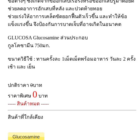
ข้อต่างๆ ซึ่งเกิดจากข้ออักเสบเรื้อรังหรือข้ออักเสบรูมาตอยด์
Pharmapure
ช่วยลดอาการอักเสบที่หลัง และปวดท้ายทอย
Provamed
ช่วยเร่งให้อาการเคล็ดขัดยอกฟื้นตัวเร็วขึ้น และทำให้ข้อ
Vin21
แข็งแรงขึ้น จึงป้องกันการบาดเจ็บที่อาจเกิดในอนาคต
karmart
GLUCOSA Glucosamine ส่วนประกอบ
Galderma
กูลโคซามีน 750มก.
Sebamed
ขนาดวิธีใช้ : ทานครั้งละ 1เม็ดเม็ดพร้อมอาหาร วันละ 2 ครั้ง
Stiefel
เช้า และ เย็น
ผลิตภัณฑ์ รพ.ยันฮี
แบรนด์ซูปไก่เม็ด
ปกติราคา
0
บาท
banner แบนเนอร์ โปรตีน
0
ราคาพิเศษ
บาท
Vpure
----- สินค้าหมด -----
สินค้าที่ใกล้เคียง
Glucosamine