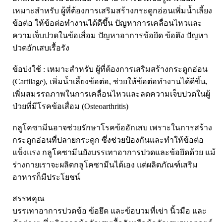
Laurance ลอเรนซ์
กล้ามเนื้อ เพาะกาย
เหมาะสำหรับ ผู้ที่ต้องการเสริมสร้างกระดูกอ่อนเพิ่มน้ำเลี้ยง
ข้อต่อ ให้ข้อต่อทำงานได้ดีขึ้น ปัญหาการเคลื่อนไหวและ
HerBlanc เฮอบลัง
สำหรับท่านชาย
ความเจ็บปวดในข้อเสื่อม ปัญหาอาการข้อยึด ข้อตึง ปัญหา
Amsel
จุดซ่อนเร้นผู้หญิง
ปวดอักเสบเรื้อรัง
Bode
สินค้าเด็ก
ข้อบ่งใช้ : เหมาะสำหรับ ผู้ที่ต้องการเสริมสร้างกระดูกอ่อน
LYNAE
สินค้าอื่นๆ
(Cartilage), เพิ่มน้ำเลี้ยงข้อต่อ, ช่วยให้ข้อต่อทำงานได้ดีขึ้น,
PHARMAX
เพิ่มสมรรถภาพในการเคลื่อนไหวและลดความเจ็บปวดในผู้
Pharmahof
ป่วยที่มีโรคข้อเสื่อม (Osteoarthritis)
CeraVe
กลูโคซามีนอาจช่วยรักษาโรคข้ออักเสบ เพราะในการสร้าง
Preme nobu
กระดูกอ่อนที่ปลายกระดูก ซึ่งช่วยป้องกันและทำให้ข้อต่อ
Eucerin ยูเซอรีน
แข็งแรง กลูโคซามีนยังบรรเทาอาการปวดและข้อยึดด้วย แม้
Hi-balanz
ร่างกายเราจะผลิตกลูโคซามีนได้เอง แต่ผลิตภัณฑ์เสริม
อาหารก็มีประโยชน์
La Roche-Posay
Vichy
สรรพคุณ
Smooth-E
บรรเทาอาการปวดข้อ ข้อยึด และข้อบวมที่เข่า นิ้วมือ และ