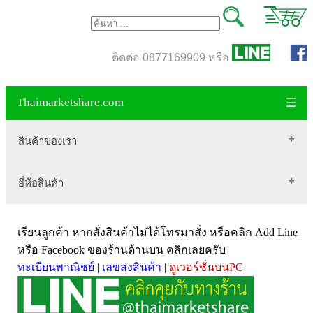
ติดต่อ 0877169909 หรือ
Thaimarketshare.com
☰
สินค้าของเรา
ยี่ห้อสินค้า
สินค้าขายดี
เสื้อผ้า Brownycat-closet
Biogrow
สมุนไพรไทย
เรียนลูกค้า หากสั่งสินค้าไม่ได้โทรมาสั่ง หรือคลิก Add Line
Blackmores
เครื่องดื่มกาแฟ
หรือ Facebook ของร้านด้านบน คลิกเลยครับ
ทะเบียนพาณิชย์
|
เลขส่งสินค้า
|
ดูเวอร์ชั่นบนPC
VitaHealth
น้ำหนัก
Mega we care
ขนาด อกสตรี
Vistra วิสทร้า