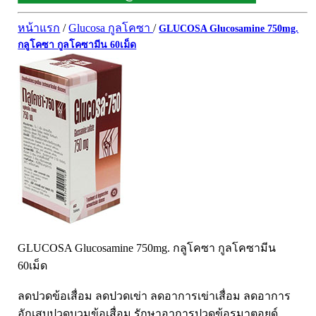
ผิวพรรณ-กลูต้า
DQ Primary Care
ริ้วรอย
หน้าแรก
/
Glucosa กูลโคซา
/
GLUCOSA Glucosamine 750mg.
Maxxlife WellGate
แผลเป็น หลุมสิว
กลูโคซา กูลโคซามีน 60เม็ด
SpringMate
สิวอุดตันหน้ามัน
Vitamate
ครีมกันแดด ปัญหาฝ้า กระ
Nature's Bounty
ครีมหน้าใส
Glutapung
สุดฮิต เกาหลี
Naturbiotic
สุดฮิต ญี่ปุ่น
Nutri Master
ข้อเสื่อม กระดูก
Nutrakal นูทราแคล
ดีทอกซ์
Caltrate Calcium
เพื่อสุขภาพ
PHARMA NORD
สายตา
GLUCOSA Glucosamine 750mg. กลูโคซา กูลโคซามีน
HARRIS
สมอง ความจำ น้ำมันปลา
60เม็ด
NEOCA
เส้นผม
ลดปวดข้อเสื่อม ลดปวดเข่า ลดอาการเข่าเสื่อม ลดอาการ
Organic's Herbs
Beta Glucan
อักเสบปวดบวมข้อเสื่อม รักษาอาการปวดข้อรูมาตอยด์