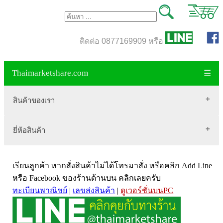
ติดต่อ 0877169909 หรือ
Thaimarketshare.com
☰
สินค้าของเรา
ยี่ห้อสินค้า
สินค้าขายดี
เสื้อผ้า Brownycat-closet
Biogrow
สมุนไพรไทย
เรียนลูกค้า หากสั่งสินค้าไม่ได้โทรมาสั่ง หรือคลิก Add Line
Blackmores
เครื่องดื่มกาแฟ
หรือ Facebook ของร้านด้านบน คลิกเลยครับ
ทะเบียนพาณิชย์
|
เลขส่งสินค้า
|
ดูเวอร์ชั่นบนPC
VitaHealth
น้ำหนัก
Mega we care
ขนาด อกสตรี
Vistra วิสทร้า