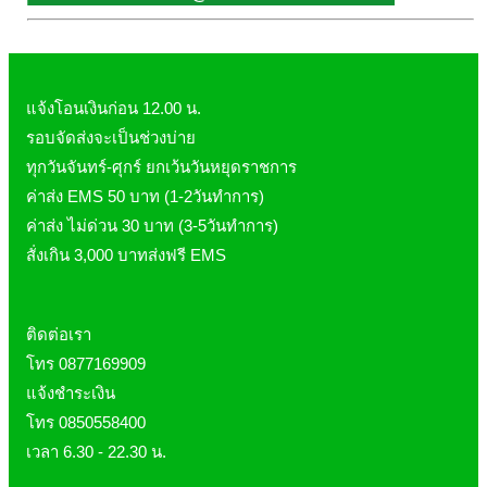
ผิวพรรณ-กลูต้า
DQ Primary Care
ริ้วรอย
Maxxlife WellGate
แผลเป็น หลุมสิว
SpringMate
สิวอุดตันหน้ามัน
แจ้งโอนเงินก่อน 12.00 น.
Vitamate
ครีมกันแดด ปัญหาฝ้า กระ
รอบจัดส่งจะเป็นช่วงบ่าย
ทุกวันจันทร์-ศุกร์ ยกเว้นวันหยุดราชการ
Nature's Bounty
ครีมหน้าใส
ค่าส่ง EMS 50 บาท (1-2วันทำการ)
Glutapung
สุดฮิต เกาหลี
ค่าส่ง ไม่ด่วน 30 บาท (3-5วันทำการ)
Naturbiotic
สุดฮิต ญี่ปุ่น
สั่งเกิน 3,000 บาทส่งฟรี EMS
Nutri Master
ข้อเสื่อม กระดูก
Nutrakal นูทราแคล
ดีทอกซ์
ติดต่อเรา
Caltrate Calcium
เพื่อสุขภาพ
โทร 0877169909
PHARMA NORD
สายตา
แจ้งชำระเงิน
HARRIS
สมอง ความจำ น้ำมันปลา
โทร 0850558400
NEOCA
เส้นผม
เวลา 6.30 - 22.30 น.
Organic's Herbs
Beta Glucan