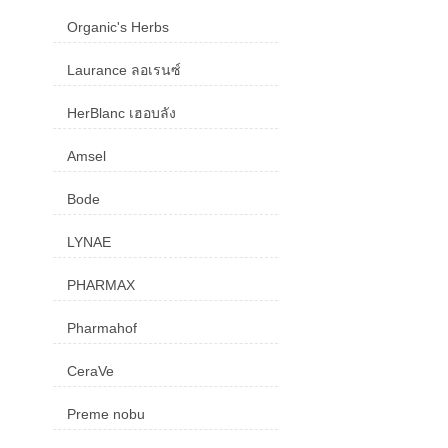
Organic's Herbs
Laurance ลอเรนซ์
HerBlanc เฮอบลัง
Amsel
Bode
LYNAE
PHARMAX
Pharmahof
CeraVe
Preme nobu