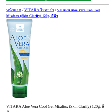
ผิวพรรณ-กลูต้า
DQ Primary Care
ริ้วรอย
หน้าแรก
/
VITARA ไวทาร่า
/
VITARA Aloe Vera Cool Gel
Maxxlife WellGate
แผลเป็น หลุมสิว
Mixdtox (Skin Clarify) 120g. สีฟ้า
SpringMate
สิวอุดตันหน้ามัน
Vitamate
ครีมกันแดด ปัญหาฝ้า กระ
Nature's Bounty
ครีมหน้าใส
Glutapung
สุดฮิต เกาหลี
Naturbiotic
สุดฮิต ญี่ปุ่น
Nutri Master
ข้อเสื่อม กระดูก
Nutrakal นูทราแคล
ดีทอกซ์
Caltrate Calcium
เพื่อสุขภาพ
PHARMA NORD
สายตา
HARRIS
สมอง ความจำ น้ำมันปลา
NEOCA
เส้นผม
VITARA Aloe Vera Cool Gel Mixdtox (Skin Clarify) 120g. สี
Organic's Herbs
Beta Glucan