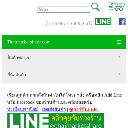
ติดต่อ 0877169909 หรือ
Thaimarketshare.com
☰
สินค้าของเรา
ยี่ห้อสินค้า
สินค้าขายดี
เสื้อผ้า Brownycat-closet
Biogrow
สมุนไพรไทย
เรียนลูกค้า หากสั่งสินค้าไม่ได้โทรมาสั่ง หรือคลิก Add Line
Blackmores
เครื่องดื่มกาแฟ
หรือ Facebook ของร้านด้านบน คลิกเลยครับ
ทะเบียนพาณิชย์
|
เลขส่งสินค้า
|
ดูเวอร์ชั่นบนPC
VitaHealth
น้ำหนัก
Mega we care
ขนาด อกสตรี
Vistra วิสทร้า