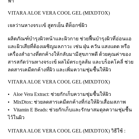
ฟ้า
Laurance ลอเรนซ์
กล้ามเนื้อ เพาะกาย
VITARA ALOE VERA COOL GEL (MIXDTOX)
HerBlanc เฮอบลัง
สำหรับท่านชาย
Amsel
จุดซ่อนเร้นผู้หญิง
เจลว่านหางจระเข้ สูตรเย็น ดีท็อกซ์ผิว
Bode
สินค้าเด็ก
ผลิตภัณฑ์บำรุงผิวหน้าและผิวกาย ช่วยฟื้นบำรุงผิวที่อ่อนแอ
LYNAE
สินค้าอื่นๆ
และผิวเสียที่ต้องเผชิญมลภาวะ เช่น ฝุ่น ควัน แสงแดด หรือ
PHARMAX
เครื่องสำอางที่ตกค้างให้กลับมามีสุขภาพดี ด้วยคุณค่าของ
สารสกัดว่านหางจระเข้ ผลไม้ตระกูลส้ม และบร็อคโคลี่ ช่วย
Pharmahof
ลดสารเคมีตกค้างที่ผิว และเพิ่มความชุ่มชื้นให้ผิว
CeraVe
VITARA ALOE VERA COOL GEL (MIXDTOX)
Preme nobu
Eucerin ยูเซอรีน
• Aloe Vera Extract: ช่วยกักเก็บความชุ่มชื้นให้ผิว
Hi-balanz
• MixDtox: ช่วยลดสารเคมีตกค้างที่ก่อให้ผิวเสื่อมสภาพ
• Vitamin E Beads: ช่วยกักเก็บและรักษาสมดุลความชุ่มชื้น
La Roche-Posay
ไว้ในผิว
Vichy
Smooth-E
VITARA ALOE VERA COOL GEL (MIXDTOX) วิธีใช้ :