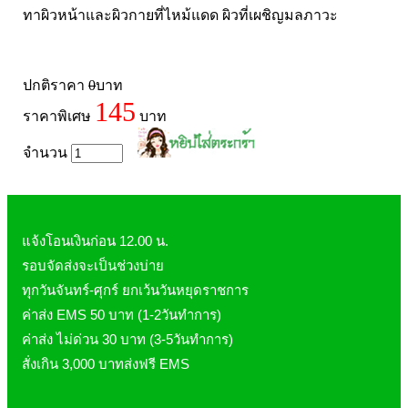
Pharmapure
ทาผิวหน้าและผิวกายที่ไหม้แดด ผิวที่เผชิญมลภาวะ
Provamed
Vin21
ปกติราคา
0
บาท
karmart
145
Galderma
ราคาพิเศษ
บาท
Sebamed
จำนวน
Stiefel
ผลิตภัณฑ์ รพ.ยันฮี
แบรนด์ซูปไก่เม็ด
แจ้งโอนเงินก่อน 12.00 น.
banner แบนเนอร์ โปรตีน
รอบจัดส่งจะเป็นช่วงบ่าย
Vpure
ทุกวันจันทร์-ศุกร์ ยกเว้นวันหยุดราชการ
ค่าส่ง EMS 50 บาท (1-2วันทำการ)
ค่าส่ง ไม่ด่วน 30 บาท (3-5วันทำการ)
สั่งเกิน 3,000 บาทส่งฟรี EMS