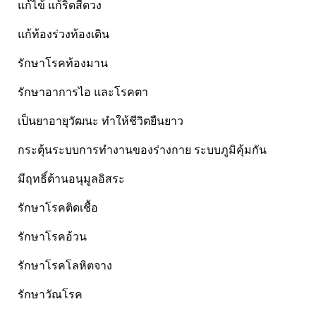
Pharmapure
แก้ไข้ แก้ริดสีดวง
Provamed
แก้ท้องร่วงท้องเดิน
Vin21
รักษาโรคท้องมาน
karmart
Galderma
รักษาอาการไอ และโรคตา
Sebamed
เป็นยาอายุวัฒนะ ทำให้ชีวิตยืนยาว
Stiefel
กระตุ้นระบบการทำงานของร่างกาย ระบบภูมิคุ้มกัน
ผลิตภัณฑ์ รพ.ยันฮี
แบรนด์ซูปไก่เม็ด
มีฤทธิ์ต้านอนุมูลอิสระ
banner แบนเนอร์ โปรตีน
รักษาโรคติดเชื้อ
Vpure
รักษาโรคอ้วน
รักษาโรคโลหิตจาง
รักษาวัณโรค