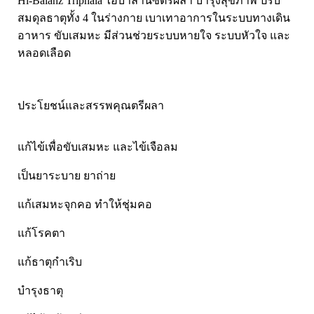
Hi-Balanz Triphala ไฮบาลานซ์ตรีผลา บำรุงสุขภาพ ปรับ
Laurance ลอเรนซ์
กล้ามเนื้อ เพาะกาย
สมดุลธาตุทั้ง 4 ในร่างกาย เบาเทาอาการในระบบทางเดิน
HerBlanc เฮอบลัง
สำหรับท่านชาย
อาหาร ขับเสมหะ มีส่วนช่วยระบบหายใจ ระบบหัวใจ และ
หลอดเลือด
Amsel
จุดซ่อนเร้นผู้หญิง
Bode
สินค้าเด็ก
LYNAE
สินค้าอื่นๆ
ประโยชน์และสรรพคุณตรีผลา
PHARMAX
Pharmahof
แก้ไข้เพื่อขับเสมหะ และไข้เจือลม
CeraVe
เป็นยาระบาย ยาถ่าย
Preme nobu
แก้เสมหะจุกคอ ทำให้ชุ่มคอ
Eucerin ยูเซอรีน
Hi-balanz
แก้โรคตา
La Roche-Posay
แก้ธาตุกำเริบ
Vichy
บำรุงธาตุ
Smooth-E