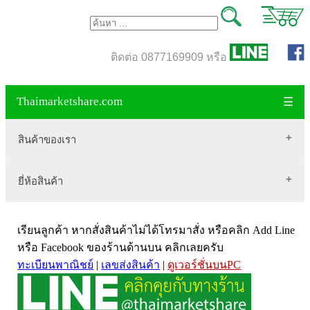
ติดต่อ 0877169909 หรือ
Thaimarketshare.com
☰
สินค้าของเรา
ยี่ห้อสินค้า
สินค้าขายดี
เสื้อผ้า Brownycat-closet
Biogrow
สมุนไพรไทย
เรียนลูกค้า หากสั่งสินค้าไม่ได้โทรมาสั่ง หรือคลิก Add Line
Blackmores
เครื่องดื่มกาแฟ
หรือ Facebook ของร้านด้านบน คลิกเลยครับ
ทะเบียนพาณิชย์
|
เลขส่งสินค้า
|
ดูเวอร์ชั่นบนPC
VitaHealth
น้ำหนัก
Mega we care
ขนาด อกสตรี
Vistra วิสทร้า