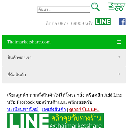
ติดต่อ 0877169909 หรือ
Thaimarketshare.com
☰
สินค้าของเรา
ยี่ห้อสินค้า
สินค้าขายดี
เสื้อผ้า Brownycat-closet
Biogrow
สมุนไพรไทย
เรียนลูกค้า หากสั่งสินค้าไม่ได้โทรมาสั่ง หรือคลิก Add Line
Blackmores
เครื่องดื่มกาแฟ
หรือ Facebook ของร้านด้านบน คลิกเลยครับ
ทะเบียนพาณิชย์
|
เลขส่งสินค้า
|
ดูเวอร์ชั่นบนPC
VitaHealth
น้ำหนัก
Mega we care
ขนาด อกสตรี
Vistra วิสทร้า