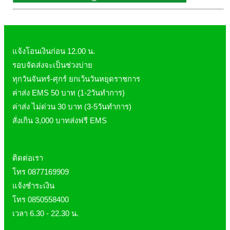
ผิวพรรณ-กลูต้า
DQ Primary Care
ริ้วรอย
Maxxlife WellGate
แผลเป็น หลุมสิว
SpringMate
สิวอุดตันหน้ามัน
แจ้งโอนเงินก่อน 12.00 น.
Vitamate
ครีมกันแดด ปัญหาฝ้า กระ
รอบจัดส่งจะเป็นช่วงบ่าย
ทุกวันจันทร์-ศุกร์ ยกเว้นวันหยุดราชการ
Nature's Bounty
ครีมหน้าใส
ค่าส่ง EMS 50 บาท (1-2วันทำการ)
Glutapung
สุดฮิต เกาหลี
ค่าส่ง ไม่ด่วน 30 บาท (3-5วันทำการ)
Naturbiotic
สุดฮิต ญี่ปุ่น
สั่งเกิน 3,000 บาทส่งฟรี EMS
Nutri Master
ข้อเสื่อม กระดูก
Nutrakal นูทราแคล
ดีทอกซ์
ติดต่อเรา
Caltrate Calcium
เพื่อสุขภาพ
โทร 0877169909
PHARMA NORD
สายตา
แจ้งชำระเงิน
HARRIS
สมอง ความจำ น้ำมันปลา
โทร 0850558400
NEOCA
เส้นผม
เวลา 6.30 - 22.30 น.
Organic's Herbs
Beta Glucan