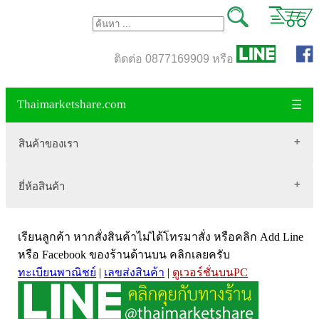
ติดต่อ 0877169909 หรือ
Thaimarketshare.com
☰
สินค้าของเรา
ยี่ห้อสินค้า
สินค้าขายดี
เสื้อผ้า Brownycat-closet
Biogrow
สมุนไพรไทย
เรียนลูกค้า หากสั่งสินค้าไม่ได้โทรมาสั่ง หรือคลิก Add Line
Blackmores
เครื่องดื่มกาแฟ
หรือ Facebook ของร้านด้านบน คลิกเลยครับ
ทะเบียนพาณิชย์
|
เลขส่งสินค้า
|
ดูเวอร์ชั่นบนPC
VitaHealth
น้ำหนัก
Mega we care
ขนาด อกสตรี
Vistra วิสทร้า