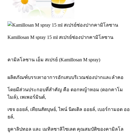
Laurance ลอเรนซ์
กล้ามเนื้อ เพาะกาย
HerBlanc เฮอบลัง
สำหรับท่านชาย
Amsel
จุดซ่อนเร้นผู้หญิง
Bode
สินค้าเด็ก
Kamillosan M spray 15 ml สเปรย์ช่องปากคามิโลซาน
LYNAE
สินค้าอื่นๆ
PHARMAX
คามิลโลซาน เอ็ม สเปรย์ (Kamillosan M spray)
Pharmahof
CeraVe
ผลิตภัณฑ์บรรเทาอาการอักเสบบริเวณช่องปากและลำคอ
Preme nobu
Eucerin ยูเซอรีน
โดยมีส่วนประกอบที่สำคัญ คือ ดอกหญ้าหอม (ดอกคาโม
ไมล์), เพเพอร์มินต์,
Hi-balanz
La Roche-Posay
เซจ ออยล์, เทียนสัตบุษย์, ไพน์ นิดเดิล ออยล์, เบอร์กามอด ออ
Vichy
ยล์,
Smooth-E
ยูคาลิปทอล และ เมทิลซาลิไซเลต คุณสมบัติของคามิลโล