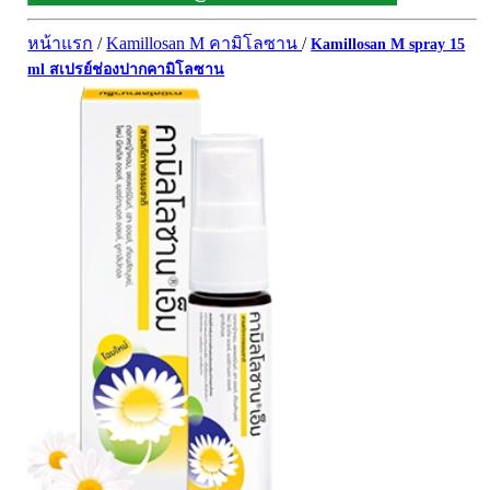
ผิวพรรณ-กลูต้า
DQ Primary Care
ริ้วรอย
หน้าแรก
/
Kamillosan M คามิโลซาน
/
Kamillosan M spray 15
Maxxlife WellGate
แผลเป็น หลุมสิว
ml สเปรย์ช่องปากคามิโลซาน
SpringMate
สิวอุดตันหน้ามัน
Vitamate
ครีมกันแดด ปัญหาฝ้า กระ
Nature's Bounty
ครีมหน้าใส
Glutapung
สุดฮิต เกาหลี
Naturbiotic
สุดฮิต ญี่ปุ่น
Nutri Master
ข้อเสื่อม กระดูก
Nutrakal นูทราแคล
ดีทอกซ์
Caltrate Calcium
เพื่อสุขภาพ
PHARMA NORD
สายตา
HARRIS
สมอง ความจำ น้ำมันปลา
NEOCA
เส้นผม
Organic's Herbs
Beta Glucan