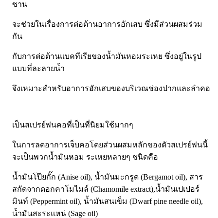
Pharmapure
ซาน
Provamed
จะช่วยในเรื่องการต่อต้านอาการอักเสบ ซึ่งมีส่วนผสมร่วม
Vin21
กัน
karmart
กับการต่อต้านแบคทีเรียของน้ำมันหอมระเหย ซึ่งอยู่ในรูป
Galderma
แบบที่ละลายน้ำ
Sebamed
จึงเหมาะสำหรับอาการอักเสบของบริเวณช่องปากและลำคอ
Stiefel
ผลิตภัณฑ์ รพ.ยันฮี
แบรนด์ซูปไก่เม็ด
เป็นสเปรย์พ่นคอที่เป็นที่นิยมใช้มากๆ
banner แบนเนอร์ โปรตีน
ในการลดอาการเจ็บคอโดยส่วนผสมหลักของตัวสเปรย์พ่นนี้
Vpure
จะเป็นพวกน้ำมันหอม ระเหยหลายๆ ชนิดคือ
น้ำมันโป๊ยกั๊ก (Anise oil), น้ำมันมะกรูด (Bergamot oil), สาร
สกัดจากดอกคาโมไมล์ (Chamomile extract),น้ำมันเปเปอร์
มินท์ (Peppermint oil), น้ำมันสนเข็ม (Dwarf pine needle oil),
น้ำมันสะระแหน่ (Sage oil)