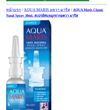
ผิวพรรณ-กลูต้า
DQ Primary Care
ริ้วรอย
หน้าแรก
/
AQUA MARIS อควา มาริส
/
AQUA Maris Classic
Maxxlife WellGate
แผลเป็น หลุมสิว
Nasal Spray 30ml. สเปรย์พ่นจมูกจากอควา มาริส
SpringMate
สิวอุดตันหน้ามัน
Vitamate
ครีมกันแดด ปัญหาฝ้า กระ
Nature's Bounty
ครีมหน้าใส
Glutapung
สุดฮิต เกาหลี
Naturbiotic
สุดฮิต ญี่ปุ่น
Nutri Master
ข้อเสื่อม กระดูก
Nutrakal นูทราแคล
ดีทอกซ์
Caltrate Calcium
เพื่อสุขภาพ
PHARMA NORD
สายตา
HARRIS
สมอง ความจำ น้ำมันปลา
NEOCA
เส้นผม
Organic's Herbs
Beta Glucan