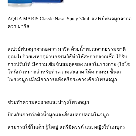
Laurance ลอเรนซ์
กล้ามเนื้อ เพาะกาย
HerBlanc เฮอบลัง
สำหรับท่านชาย
AQUA MARIS Classic Nasal Spray 30ml. สเปรย์พ่นจมูกจากอ
Amsel
จุดซ่อนเร้นผู้หญิง
ควา มาริส
Bode
สินค้าเด็ก
LYNAE
สินค้าอื่นๆ
สเปรย์พ่นจมูกจากอควา มาริส ด้วยน้ำทะเลจากธรรมชาติ
PHARMAX
อุดมไปด้วยแร่ธาตุผ่านกรรมวิธีทำให้สะอาดจากเชื้อ ได้รับ
Pharmahof
การปรับให้ มีความเข้มข้นสมดุลของเหลวในร่างกาย (ไอโซ
CeraVe
โทนิก) เหมาะสำหรับทำความสะอาด ให้ความชุ่มชื้นแก่
โพรงจมูก เมื่อมีอาการแห้งหรือระคางเคืองโพรงจมูก
Preme nobu
Eucerin ยูเซอรีน
Hi-balanz
ช่วยทำความสะอาดและบำรุงโพรงจมูก
La Roche-Posay
ป้องกันการก่อตัวน้ำมูกและสิ่งแปลกปลอมในจมูก
Vichy
สามารถใช้ในเด็ก ผู้ใหญ่ สตรีมีครรภ์ และหญิงให้นมบุตร
Smooth-E