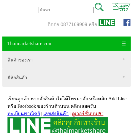
ติดต่อ 0877169909 หรือ
Thaimarketshare.com
☰
สินค้าของเรา
ยี่ห้อสินค้า
สินค้าขายดี
เสื้อผ้า Brownycat-closet
Biogrow
สมุนไพรไทย
เรียนลูกค้า หากสั่งสินค้าไม่ได้โทรมาสั่ง หรือคลิก Add Line
Blackmores
เครื่องดื่มกาแฟ
หรือ Facebook ของร้านด้านบน คลิกเลยครับ
ทะเบียนพาณิชย์
|
เลขส่งสินค้า
|
ดูเวอร์ชั่นบนPC
VitaHealth
น้ำหนัก
Mega we care
ขนาด อกสตรี
Vistra วิสทร้า