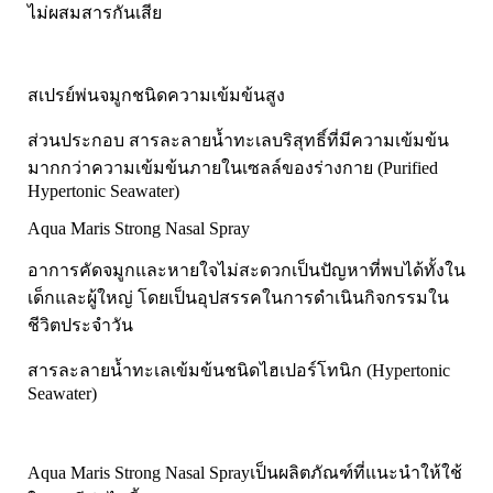
Pharmapure
ไม่ผสมสารกันเสีย
Provamed
Vin21
สเปรย์พ่นจมูกชนิดความเข้มข้นสูง
karmart
Galderma
ส่วนประกอบ สารละลายน้ำทะเลบริสุทธิ์ที่มีความเข้มข้น
มากกว่าความเข้มข้นภายในเซลล์ของร่างกาย (Purified
Sebamed
Hypertonic Seawater)
Stiefel
Aqua Maris Strong Nasal Spray
ผลิตภัณฑ์ รพ.ยันฮี
อาการคัดจมูกและหายใจไม่สะดวกเป็นปัญหาที่พบได้ทั้งใน
แบรนด์ซูปไก่เม็ด
เด็กและผู้ใหญ่ โดยเป็นอุปสรรคในการดำเนินกิจกรรมใน
banner แบนเนอร์ โปรตีน
ชีวิตประจำวัน
Vpure
สารละลายน้ำทะเลเข้มข้นชนิดไฮเปอร์โทนิก (Hypertonic
Seawater)
Aqua Maris Strong Nasal Sprayเป็นผลิตภัณฑ์ที่แนะนำให้ใช้