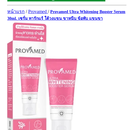
ผิวพรรณ-กลูต้า
DQ Primary Care
ริ้วรอย
หน้าแรก
/
Provamed
/
Provamed Ultra Whitening Booster Serum
Maxxlife WellGate
แผลเป็น หลุมสิว
30ml. เซรั่ม ทารักแร้ ใต้วงแขน ขาหนีบ ข้อพับ แขนขา
SpringMate
สิวอุดตันหน้ามัน
Vitamate
ครีมกันแดด ปัญหาฝ้า กระ
Nature's Bounty
ครีมหน้าใส
Glutapung
สุดฮิต เกาหลี
Naturbiotic
สุดฮิต ญี่ปุ่น
Nutri Master
ข้อเสื่อม กระดูก
Nutrakal นูทราแคล
ดีทอกซ์
Caltrate Calcium
เพื่อสุขภาพ
PHARMA NORD
สายตา
HARRIS
สมอง ความจำ น้ำมันปลา
NEOCA
เส้นผม
Organic's Herbs
Beta Glucan