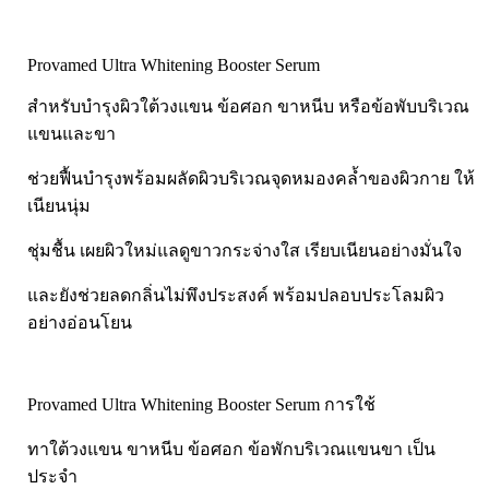
Pharmapure
Provamed
Provamed Ultra Whitening Booster Serum
Vin21
karmart
สำหรับบำรุงผิวใต้วงแขน ข้อศอก ขาหนีบ หรือข้อพับบริเวณ
แขนและขา
Galderma
Sebamed
ช่วยฟื้นบำรุงพร้อมผลัดผิวบริเวณจุดหมองคล้ำของผิวกาย ให้
เนียนนุ่ม
Stiefel
ผลิตภัณฑ์ รพ.ยันฮี
ชุ่มชื้น เผยผิวใหม่แลดูขาวกระจ่างใส เรียบเนียนอย่างมั่นใจ
แบรนด์ซูปไก่เม็ด
และยังช่วยลดกลิ่นไม่พึงประสงค์ พร้อมปลอบประโลมผิว
banner แบนเนอร์ โปรตีน
อย่างอ่อนโยน
Vpure
Provamed Ultra Whitening Booster Serum การใช้
ทาใต้วงแขน ขาหนีบ ข้อศอก ข้อพักบริเวณแขนขา เป็น
ประจำ