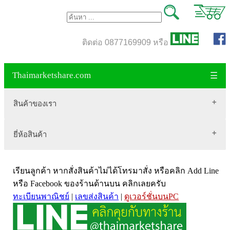
ติดต่อ 0877169909 หรือ
Thaimarketshare.com
☰
สินค้าของเรา
ยี่ห้อสินค้า
สินค้าขายดี
เสื้อผ้า Brownycat-closet
Biogrow
สมุนไพรไทย
เรียนลูกค้า หากสั่งสินค้าไม่ได้โทรมาสั่ง หรือคลิก Add Line
Blackmores
เครื่องดื่มกาแฟ
หรือ Facebook ของร้านด้านบน คลิกเลยครับ
ทะเบียนพาณิชย์
|
เลขส่งสินค้า
|
ดูเวอร์ชั่นบนPC
VitaHealth
น้ำหนัก
Mega we care
ขนาด อกสตรี
Vistra วิสทร้า