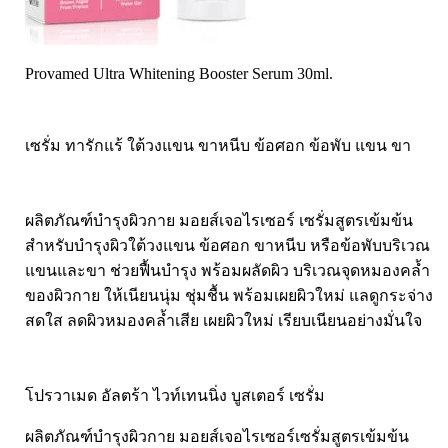
Laurance ลอเรนซ์
กล้ามเนื้อ เพาะกาย
HerBlanc เฮอบลัง
สำหรับท่านชาย
Provamed Ultra Whitening Booster Serum 30ml.
Amsel
จุดซ่อนเร้นผู้หญิง
Bode
สินค้าเด็ก
LYNAE
สินค้าอื่นๆ
เซรั่ม ทารักแร้ ใต้วงแขน ขาหนีบ ข้อศอก ข้อพับ แขน ขา
PHARMAX
Pharmahof
ผลิตภัณฑ์บำรุงผิวกาย มอยส์เจอไรเซอร์ เซรั่มสูตรเข้มข้น
CeraVe
สำหรับบำรุงผิวใต้วงแขน ข้อศอก ขาหนีบ หรือข้อพับบริเวณ
Preme nobu
แขนและขา ช่วยฟื้นบำรุง พร้อมผลัดผิว บริเวณจุดหมองคล้ำ
ของผิวกาย ให้เนียนนุ่ม ชุ่มชื้น พร้อมเผยผิวใหม่ แลดูกระจ่าง
Eucerin ยูเซอรีน
สดใส ลดผิวหมองคล้ำเสีย เผยผิวใหม่ เรียบเนียนอย่างมั่นใจ
Hi-balanz
La Roche-Posay
Vichy
โปรวาเมด อัลตร้า ไวท์เทนนิ่ง บูสเตอร์ เซรั่ม
Smooth-E
ผลิตภัณฑ์บำรุงผิวกาย มอยส์เจอไรเซอร์เซรั่มสูตรเข้มข้น