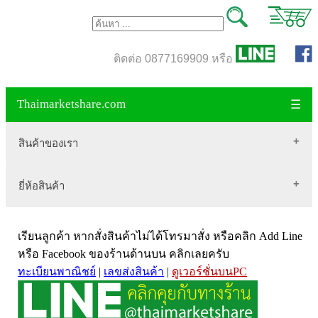
ติดต่อ 0877169909 หรือ
Thaimarketshare.com
☰
สินค้าของเรา
ยี่ห้อสินค้า
สินค้าขายดี
เสื้อผ้า Brownycat-closet
Biogrow
สมุนไพรไทย
เรียนลูกค้า หากสั่งสินค้าไม่ได้โทรมาสั่ง หรือคลิก Add Line
Blackmores
เครื่องดื่มกาแฟ
หรือ Facebook ของร้านด้านบน คลิกเลยครับ
ทะเบียนพาณิชย์
|
เลขส่งสินค้า
|
ดูเวอร์ชั่นบนPC
VitaHealth
น้ำหนัก
Mega we care
ขนาด อกสตรี
Vistra วิสทร้า