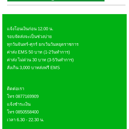
ผิวพรรณ-กลูต้า
DQ Primary Care
ริ้วรอย
Maxxlife WellGate
แผลเป็น หลุมสิว
SpringMate
สิวอุดตันหน้ามัน
แจ้งโอนเงินก่อน 12.00 น.
Vitamate
ครีมกันแดด ปัญหาฝ้า กระ
รอบจัดส่งจะเป็นช่วงบ่าย
ทุกวันจันทร์-ศุกร์ ยกเว้นวันหยุดราชการ
Nature's Bounty
ครีมหน้าใส
ค่าส่ง EMS 50 บาท (1-2วันทำการ)
Glutapung
สุดฮิต เกาหลี
ค่าส่ง ไม่ด่วน 30 บาท (3-5วันทำการ)
Naturbiotic
สุดฮิต ญี่ปุ่น
สั่งเกิน 3,000 บาทส่งฟรี EMS
Nutri Master
ข้อเสื่อม กระดูก
Nutrakal นูทราแคล
ดีทอกซ์
ติดต่อเรา
Caltrate Calcium
เพื่อสุขภาพ
โทร 0877169909
PHARMA NORD
สายตา
แจ้งชำระเงิน
HARRIS
สมอง ความจำ น้ำมันปลา
โทร 0850558400
NEOCA
เส้นผม
เวลา 6.30 - 22.30 น.
Organic's Herbs
Beta Glucan