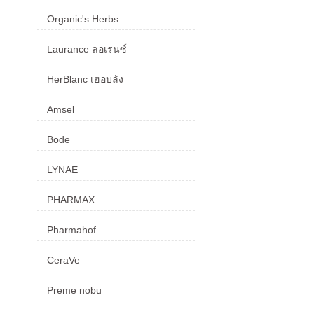
Organic's Herbs
Laurance ลอเรนซ์
HerBlanc เฮอบลัง
Amsel
Bode
LYNAE
PHARMAX
Pharmahof
CeraVe
Preme nobu