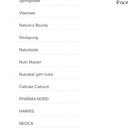
SpringMate
จำน
Vitamate
Nature's Bounty
Glutapung
Naturbiotic
Nutri Master
Nutrakal นูทราแคล
Caltrate Calcium
PHARMA NORD
HARRIS
NEOCA