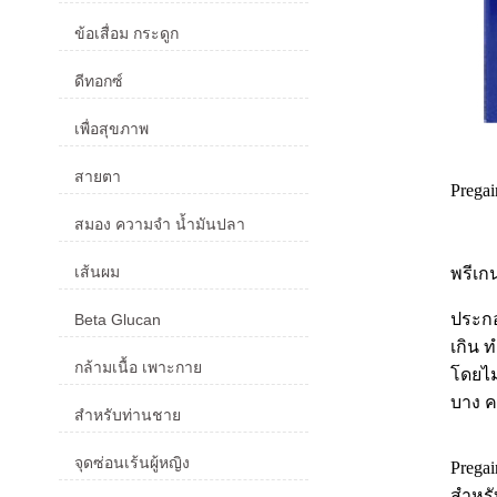
ข้อเสื่อม กระดูก
ดีทอกซ์
เพื่อสุขภาพ
สายตา
Prega
สมอง ความจำ น้ำมันปลา
เส้นผม
พรีเก
ประกอ
Beta Glucan
เกิน 
กล้ามเนื้อ เพาะกาย
โดยไม
บาง ค
สำหรับท่านชาย
จุดซ่อนเร้นผู้หญิง
Prega
สำหรั