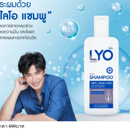
ราคา
690
บาท