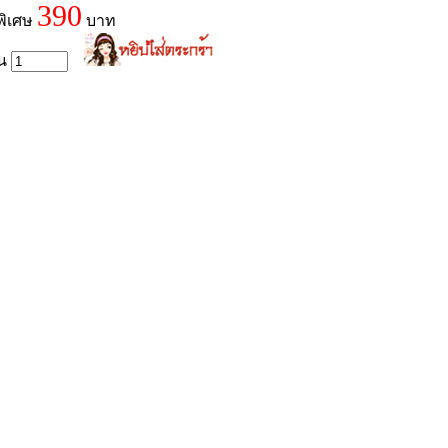
390
พิเศษ
บาท
วน