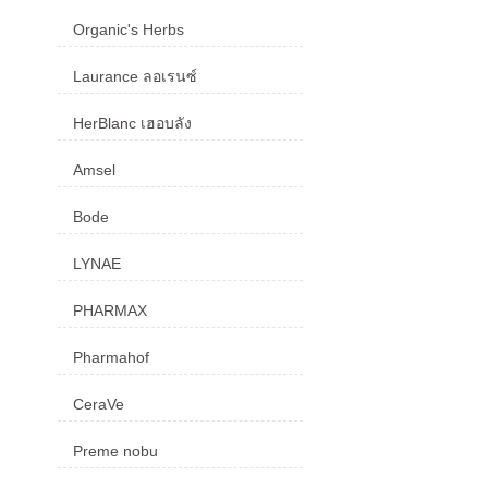
Organic's Herbs
Laurance ลอเรนซ์
HerBlanc เฮอบลัง
Amsel
Bode
LYNAE
PHARMAX
Pharmahof
CeraVe
Preme nobu