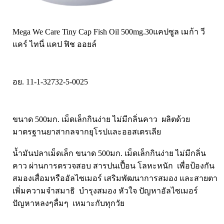
Laurance ลอเรนซ์
กล้ามเนื้อ เพาะกาย
HerBlanc เฮอบลัง
สำหรับท่านชาย
Mega We Care Tiny Cap Fish Oil 500mg.30แคปซูล เมก้า วี
Amsel
จุดซ่อนเร้นผู้หญิง
แคร์ ไทนี่ แคป ฟิช ออยล์
Bode
สินค้าเด็ก
LYNAE
สินค้าอื่นๆ
อย. 11-1-32732-5-0025
PHARMAX
Pharmahof
CeraVe
ขนาด 500มก. เม็ดเล็กกินง่าย ไม่มีกลิ่นคาว ผลิตด้วย
มาตรฐานยาสากลจากยุโรปและออสเตรเลีย
Preme nobu
Eucerin ยูเซอรีน
น้ำมันปลาเม็ดเล็ก ขนาด 500มก. เม็ดเล็กกินง่าย ไม่มีกลิ่น
Hi-balanz
คาว ผ่านการตรวจสอบ สารปนเปื้อน โลหะหนัก เพื่อป้องกัน
สมองเสื่อมหรืออัลไซเมอร์ เสริมพัฒนาการสมอง และสายตา
La Roche-Posay
เพิ่มความจำสมาธิ บำรุงสมอง หัวใจ ปัญหาอัลไซเมอร์
Vichy
ปัญหาหลงๆลื่มๆ เหมาะกับทุกวัย
Smooth-E