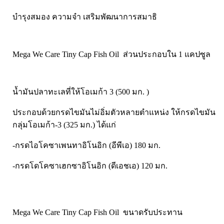
Pharmapure
บำรุงสมอง ความจำ เสริมพัฒนาการสมาธิ
Provamed
Vin21
karmart
Mega We Care Tiny Cap Fish Oil ส่วนประกอบใน 1 แคปซูล
Galderma
Sebamed
น้ำมันปลาทะเลที่ให้โอเมก้า 3 (500 มก. )
Stiefel
ผลิตภัณฑ์ รพ.ยันฮี
ประกอบด้วยกรดไขมันไม่อิ่มตัวหลายตำแหน่ง ให้กรดไขมัน
กลุ่มโอเมก้า-3 (325 มก.) ได้แก่
แบรนด์ซูปไก่เม็ด
banner แบนเนอร์ โปรตีน
-กรดไอโคซาเพนทาอิโนอิก (อีพีเอ) 180 มก.
Vpure
-กรดโดโคซาเฮกซาอิโนอิก (ดีเอชเอ) 120 มก.
Mega We Care Tiny Cap Fish Oil ขนาดรับประทาน