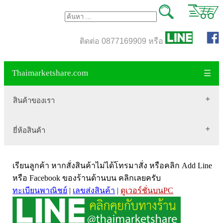
ติดต่อ 0877169909 หรือ
Thaimarketshare.com
☰
สินค้าของเรา
ยี่ห้อสินค้า
สินค้าขายดี
เสื้อผ้า Brownycat-closet
Biogrow
สมุนไพรไทย
เรียนลูกค้า หากสั่งสินค้าไม่ได้โทรมาสั่ง หรือคลิก Add Line
Blackmores
เครื่องดื่มกาแฟ
หรือ Facebook ของร้านด้านบน คลิกเลยครับ
ทะเบียนพาณิชย์
|
เลขส่งสินค้า
|
ดูเวอร์ชั่นบนPC
VitaHealth
น้ำหนัก
Mega we care
ขนาด อกสตรี
Vistra วิสทร้า