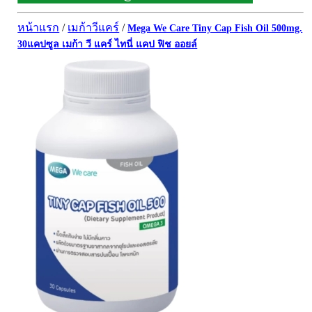
ผิวพรรณ-กลูต้า
DQ Primary Care
ริ้วรอย
หน้าแรก
/
เมก้าวีแคร์
/
Mega We Care Tiny Cap Fish Oil 500mg.
Maxxlife WellGate
แผลเป็น หลุมสิว
30แคปซูล เมก้า วี แคร์ ไทนี่ แคป ฟิช ออยล์
SpringMate
สิวอุดตันหน้ามัน
Vitamate
ครีมกันแดด ปัญหาฝ้า กระ
Nature's Bounty
ครีมหน้าใส
Glutapung
สุดฮิต เกาหลี
Naturbiotic
สุดฮิต ญี่ปุ่น
Nutri Master
ข้อเสื่อม กระดูก
Nutrakal นูทราแคล
ดีทอกซ์
Caltrate Calcium
เพื่อสุขภาพ
PHARMA NORD
สายตา
HARRIS
สมอง ความจำ น้ำมันปลา
NEOCA
เส้นผม
Organic's Herbs
Beta Glucan