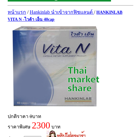
ผิวพรรณ-กลูต้า
DQ Primary Care
ริ้วรอย
หน้าแรก
/
Hankinlab นำเข้าจากฟิชแลนด์
/
HANKINLAB
Maxxlife WellGate
แผลเป็น หลุมสิว
VITA N -ไวต้า เอ็น 40cap
SpringMate
สิวอุดตันหน้ามัน
Vitamate
ครีมกันแดด ปัญหาฝ้า กระ
Nature's Bounty
ครีมหน้าใส
Glutapung
สุดฮิต เกาหลี
Naturbiotic
สุดฮิต ญี่ปุ่น
Nutri Master
ข้อเสื่อม กระดูก
Nutrakal นูทราแคล
ดีทอกซ์
Caltrate Calcium
เพื่อสุขภาพ
PHARMA NORD
สายตา
HARRIS
สมอง ความจำ น้ำมันปลา
ปกติราคา
0
บาท
2300
NEOCA
เส้นผม
ราคาพิเศษ
บาท
Organic's Herbs
Beta Glucan