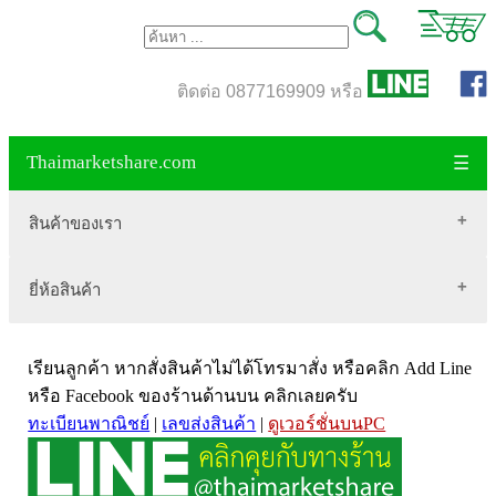
ติดต่อ 0877169909 หรือ
Thaimarketshare.com
☰
สินค้าของเรา
ยี่ห้อสินค้า
สินค้าขายดี
เสื้อผ้า Brownycat-closet
Biogrow
สมุนไพรไทย
เรียนลูกค้า หากสั่งสินค้าไม่ได้โทรมาสั่ง หรือคลิก Add Line
Blackmores
เครื่องดื่มกาแฟ
หรือ Facebook ของร้านด้านบน คลิกเลยครับ
ทะเบียนพาณิชย์
|
เลขส่งสินค้า
|
ดูเวอร์ชั่นบนPC
VitaHealth
น้ำหนัก
Mega we care
ขนาด อกสตรี
Vistra วิสทร้า