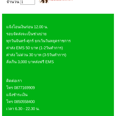
จำนวน
Laurance ลอเรนซ์
กล้ามเนื้อ เพาะกาย
HerBlanc เฮอบลัง
สำหรับท่านชาย
Amsel
จุดซ่อนเร้นผู้หญิง
แจ้งโอนเงินก่อน 12.00 น.
Bode
สินค้าเด็ก
รอบจัดส่งจะเป็นช่วงบ่าย
LYNAE
สินค้าอื่นๆ
ทุกวันจันทร์-ศุกร์ ยกเว้นวันหยุดราชการ
PHARMAX
ค่าส่ง EMS 50 บาท (1-2วันทำการ)
Pharmahof
ค่าส่ง ไม่ด่วน 30 บาท (3-5วันทำการ)
CeraVe
สั่งเกิน 3,000 บาทส่งฟรี EMS
Preme nobu
Eucerin ยูเซอรีน
ติดต่อเรา
Hi-balanz
โทร 0877169909
La Roche-Posay
แจ้งชำระเงิน
Vichy
โทร 0850558400
เวลา 6.30 - 22.30 น.
Smooth-E