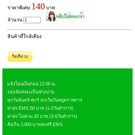
Pharmapure
140
ราคาพิเศษ
บาท
Provamed
Vin21
จำนวน
karmart
สินค้าที่ใกล้เคียง
Galderma
Sebamed
ริดสีดวง
Stiefel
ผลิตภัณฑ์ รพ.ยันฮี
แบรนด์ซูปไก่เม็ด
แจ้งโอนเงินก่อน 12.00 น.
banner แบนเนอร์ โปรตีน
รอบจัดส่งจะเป็นช่วงบ่าย
Vpure
ทุกวันจันทร์-ศุกร์ ยกเว้นวันหยุดราชการ
ค่าส่ง EMS 50 บาท (1-2วันทำการ)
ค่าส่ง ไม่ด่วน 30 บาท (3-5วันทำการ)
สั่งเกิน 3,000 บาทส่งฟรี EMS