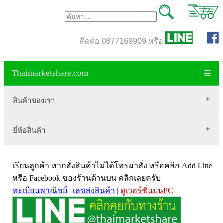
ติดต่อ 0877169909 หรือ
Thaimarketshare.com
☰
สินค้าของเรา
ยี่ห้อสินค้า
สินค้าขายดี
เสื้อผ้า Brownycat-closet
Biogrow
สมุนไพรไทย
เรียนลูกค้า หากสั่งสินค้าไม่ได้โทรมาสั่ง หรือคลิก Add Line
Blackmores
เครื่องดื่มกาแฟ
หรือ Facebook ของร้านด้านบน คลิกเลยครับ
ทะเบียนพาณิชย์
|
เลขส่งสินค้า
|
ดูเวอร์ชั่นบนPC
VitaHealth
น้ำหนัก
Mega we care
ขนาด อกสตรี
Vistra วิสทร้า