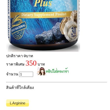
Laurance ลอเรนซ์
กล้ามเนื้อ เพาะกาย
HerBlanc เฮอบลัง
สำหรับท่านชาย
Amsel
จุดซ่อนเร้นผู้หญิง
Bode
สินค้าเด็ก
LYNAE
สินค้าอื่นๆ
PHARMAX
Pharmahof
ปกติราคา
0
บาท
CeraVe
350
ราคาพิเศษ
บาท
Preme nobu
Eucerin ยูเซอรีน
จำนวน
Hi-balanz
สินค้าที่ใกล้เคียง
La Roche-Posay
Vichy
L Arginine
Smooth-E