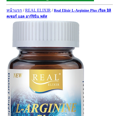
ผิวพรรณ-กลูต้า
DQ Primary Care
ริ้วรอย
หน้าแรก
/
REAL ELIXIR
/
Real Elixir L-Arginine Plus เรียล อิลิ
Maxxlife WellGate
แผลเป็น หลุมสิว
คเซอร์ แอล อาร์จินีน พลัส
SpringMate
สิวอุดตันหน้ามัน
Vitamate
ครีมกันแดด ปัญหาฝ้า กระ
Nature's Bounty
ครีมหน้าใส
Glutapung
สุดฮิต เกาหลี
Naturbiotic
สุดฮิต ญี่ปุ่น
Nutri Master
ข้อเสื่อม กระดูก
Nutrakal นูทราแคล
ดีทอกซ์
Caltrate Calcium
เพื่อสุขภาพ
PHARMA NORD
สายตา
HARRIS
สมอง ความจำ น้ำมันปลา
NEOCA
เส้นผม
Organic's Herbs
Beta Glucan