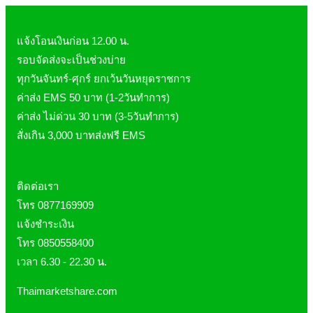
Pharmapure
Provamed
แจ้งโอนเงินก่อน 12.00 น.
Vin21
รอบจัดส่งจะเป็นช่วงบ่าย
karmart
ทุกวันจันทร์-ศุกร์ ยกเว้นวันหยุดราชการ
Galderma
ค่าส่ง EMS 50 บาท (1-2วันทำการ)
Sebamed
ค่าส่ง ไม่ด่วน 30 บาท (3-5วันทำการ)
Stiefel
สั่งเกิน 3,000 บาทส่งฟรี EMS
ผลิตภัณฑ์ รพ.ยันฮี
แบรนด์ซูปไก่เม็ด
ติดต่อเรา
banner แบนเนอร์ โปรตีน
โทร 0877169909
Vpure
แจ้งชำระเงิน
โทร 0850558400
เวลา 6.30 - 22.30 น.
Thaimarketshare.com