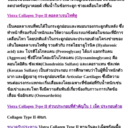
Pharmapure
ลดปวดข้อรูมาตอยด์ เพิ่มน้ำในข้อกระดูก ช่วยเคลื่อนไหวดีขึ้น
Provamed
Vistra Collagen Type II คอลลาเจนไทพ์ทู
Vin21
เป็นคอลลาเจนที่พบได้ในกระดูกอ่อนและหมอนรองกระดูกสันหลัง ซึ่ง
karmart
ทำหน้าที่รองรับน้ำหนักและให้ความแข็งแรงแก่ข้อต่อในขณะที่มีการ
Galderma
เคลื่อนไหว โดยปกติแล้วในกระดูกอ่อนจะประกอบด้วยโครงข่ายของ
Sebamed
เส้นใยคอลลาเจนไทพ์ทู รวมตัวกับ กรดไฮยาลูโรนิค (Hyaluronic
acid) และ โปรตีโอไกลแคน (Proteoglycan) ได้แก่ แอกกริแคน
Stiefel
(Aggrecan) ซึ่งมีไกลโคอะมิโนไกลแคน (Glycoaminoglycans) คือ
ผลิตภัณฑ์ รพ.ยันฮี
คอนโดอิติน ซัลเฟต(Chondroitin Sulfate) และเคอราแทน ซัลเฟต
(Keratan Sulfate) เป็นส่วนประกอบ การศึกษาพบว่าในผู้ที่น้ำหนักตัว
แบรนด์ซูปไก่เม็ด
มาก และผู้สูงอายุ กระดูกอ่อนชนิด Articular Cartilages ซึ่งมีความ
banner แบนเนอร์ โปรตีน
ทนต่อแรงกระแทกจะเริ่มเสื่อมลงโดยเฉพาะที่ข้อต่อที่รับน้ำหนักเช่น
Vpure
ข้อเข่าและสะโพก จึงมีความสัมพันธ์เกี่ยวข้องกับภาวะการเกิดข้อ
เสื่อม ข้ออักเสบ (Osteoarthritis)
Vistra Collagen Type II ส่วนประกอบที่สำคัญใน 1 เม็ด ประกอบด้วย
Collagen Type II 40มก.
ขนาดรับประทาน
Vistra Collagen Type II ทานวันละ1เม็ดพร้อมมื้อ