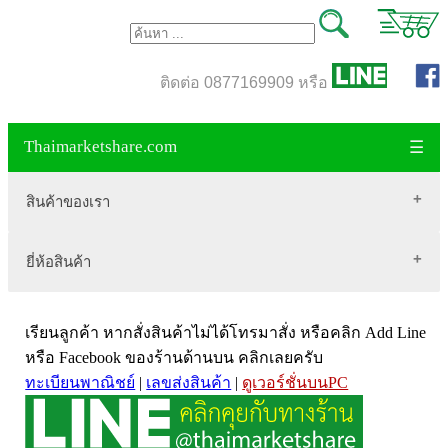
ติดต่อ 0877169909 หรือ
Thaimarketshare.com
☰
สินค้าของเรา
ยี่ห้อสินค้า
สินค้าขายดี
เสื้อผ้า Brownycat-closet
Biogrow
สมุนไพรไทย
เรียนลูกค้า หากสั่งสินค้าไม่ได้โทรมาสั่ง หรือคลิก Add Line
Blackmores
เครื่องดื่มกาแฟ
หรือ Facebook ของร้านด้านบน คลิกเลยครับ
ทะเบียนพาณิชย์
|
เลขส่งสินค้า
|
ดูเวอร์ชั่นบนPC
VitaHealth
น้ำหนัก
Mega we care
ขนาด อกสตรี
Vistra วิสทร้า