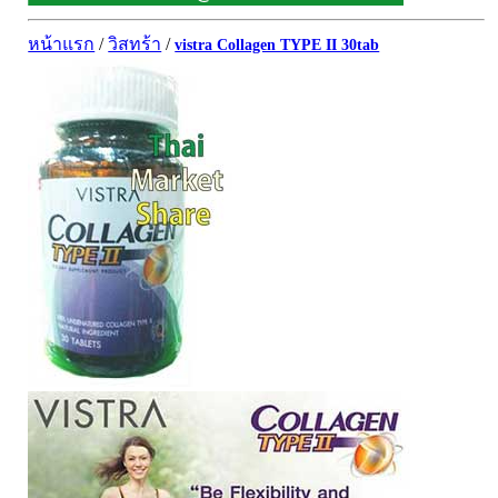
ผิวพรรณ-กลูต้า
DQ Primary Care
ริ้วรอย
หน้าแรก
/
วิสทร้า
/
vistra Collagen TYPE II 30tab
Maxxlife WellGate
แผลเป็น หลุมสิว
SpringMate
สิวอุดตันหน้ามัน
Vitamate
ครีมกันแดด ปัญหาฝ้า กระ
Nature's Bounty
ครีมหน้าใส
Glutapung
สุดฮิต เกาหลี
Naturbiotic
สุดฮิต ญี่ปุ่น
Nutri Master
ข้อเสื่อม กระดูก
Nutrakal นูทราแคล
ดีทอกซ์
Caltrate Calcium
เพื่อสุขภาพ
PHARMA NORD
สายตา
HARRIS
สมอง ความจำ น้ำมันปลา
NEOCA
เส้นผม
Organic's Herbs
Beta Glucan