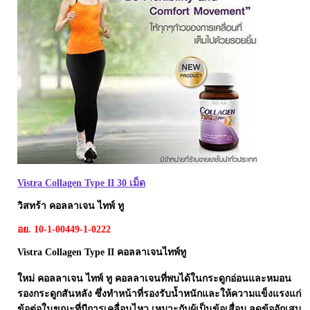
Laurance ลอเรนซ์
กล้ามเนื้อ เพาะกาย
HerBlanc เฮอบลัง
สำหรับท่านชาย
Amsel
จุดซ่อนเร้นผู้หญิง
Bode
สินค้าเด็ก
LYNAE
สินค้าอื่นๆ
PHARMAX
Pharmahof
CeraVe
Preme nobu
Vistra Collagen Type II 30 เม็ด
Eucerin ยูเซอรีน
วิสทร้า คอลลาเจน ไทพ์ ทู
Hi-balanz
อย. 10-1-00449-1-0222
La Roche-Posay
Vistra Collagen Type II คอลลาเจนไทพ์ทู
Vichy
ใหม่ คอลลาเจน ไทพ์ ทู คอลลาเจนที่พบได้ในกระดูกอ่อนและหมอน
Smooth-E
รองกระดูกสันหลัง ซึ่งทำหน้าที่รองรับน้ำหนักและให้ความแข็งแรงแก่
ข้อต่อในขณะที่มีการเคลื่อนไหว เหมาะกับผู้เป็นข้อเสื่อม ลดข้ออักเสบ