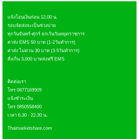
Laurance ลอเรนซ์
กล้ามเนื้อ เพาะกาย
HerBlanc เฮอบลัง
สำหรับท่านชาย
แจ้งโอนเงินก่อน 12.00 น.
Amsel
จุดซ่อนเร้นผู้หญิง
รอบจัดส่งจะเป็นช่วงบ่าย
ทุกวันจันทร์-ศุกร์ ยกเว้นวันหยุดราชการ
Bode
สินค้าเด็ก
ค่าส่ง EMS 50 บาท (1-2วันทำการ)
LYNAE
สินค้าอื่นๆ
ค่าส่ง ไม่ด่วน 30 บาท (3-5วันทำการ)
PHARMAX
สั่งเกิน 3,000 บาทส่งฟรี EMS
Pharmahof
CeraVe
ติดต่อเรา
Preme nobu
โทร 0877169909
Eucerin ยูเซอรีน
แจ้งชำระเงิน
Hi-balanz
โทร 0850558400
La Roche-Posay
เวลา 6.30 - 22.30 น.
Vichy
Thaimarketshare.com
Smooth-E