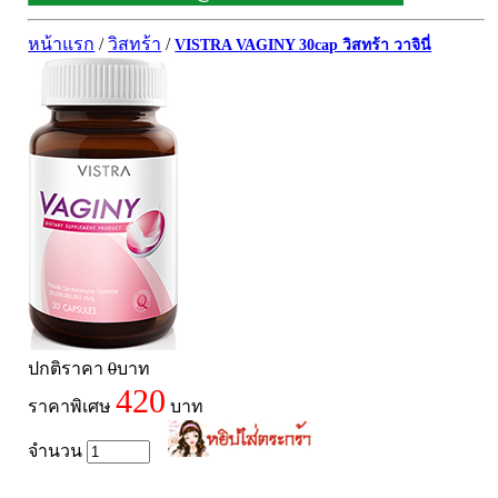
ผิวพรรณ-กลูต้า
DQ Primary Care
ริ้วรอย
หน้าแรก
/
วิสทร้า
/
VISTRA VAGINY 30cap วิสทร้า วาจินี่
Maxxlife WellGate
แผลเป็น หลุมสิว
SpringMate
สิวอุดตันหน้ามัน
Vitamate
ครีมกันแดด ปัญหาฝ้า กระ
Nature's Bounty
ครีมหน้าใส
Glutapung
สุดฮิต เกาหลี
Naturbiotic
สุดฮิต ญี่ปุ่น
Nutri Master
ข้อเสื่อม กระดูก
Nutrakal นูทราแคล
ดีทอกซ์
Caltrate Calcium
เพื่อสุขภาพ
ปกติราคา
0
บาท
PHARMA NORD
สายตา
420
ราคาพิเศษ
บาท
HARRIS
สมอง ความจำ น้ำมันปลา
NEOCA
เส้นผม
จำนวน
Organic's Herbs
Beta Glucan