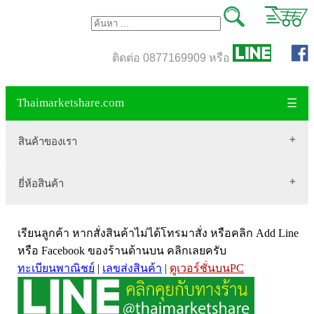
ติดต่อ 0877169909 หรือ
Thaimarketshare.com
☰
สินค้าของเรา
ยี่ห้อสินค้า
สินค้าขายดี
เสื้อผ้า Brownycat-closet
Biogrow
สมุนไพรไทย
เรียนลูกค้า หากสั่งสินค้าไม่ได้โทรมาสั่ง หรือคลิก Add Line
Blackmores
เครื่องดื่มกาแฟ
หรือ Facebook ของร้านด้านบน คลิกเลยครับ
ทะเบียนพาณิชย์
|
เลขส่งสินค้า
|
ดูเวอร์ชั่นบนPC
VitaHealth
น้ำหนัก
Mega we care
ขนาด อกสตรี
Vistra วิสทร้า